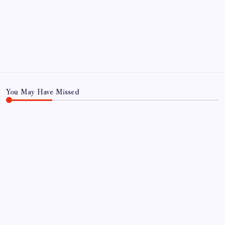
yaşayacak
Sayaç
You May Have Missed
EĞITIM