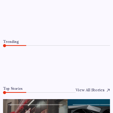
Gökhan Günaydın: ‘Seçimden
kaçmasınlar. Sokağa çıksınlar, görelim
onları’
By
Murat Şahin
7 Ağustos 2026
Trending
Gökhan Günaydın: ‘Seçimden kaçmasınlar. Sokağa
çıksınlar, görelim onları’
7 Ağustos 2026
0
Top Stories
View All Stories