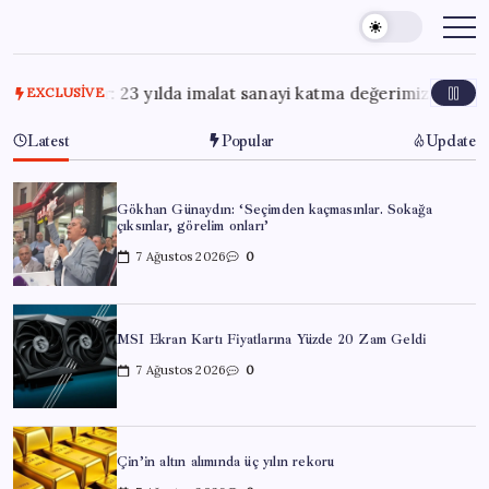
Skip
to
content
Kacır: 23 yılda imalat sanayi katma değerimizi 250 milyar dola
EXCLUSIVE
Latest
Popular
Update
Gökhan Günaydın: ‘Seçimden kaçmasınlar. Sokağa
çıksınlar, görelim onları’
7 Ağustos 2026
0
MSI Ekran Kartı Fiyatlarına Yüzde 20 Zam Geldi
7 Ağustos 2026
0
Çin’in altın alımında üç yılın rekoru