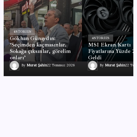
4
STORIES
Gökhan Günaydın:
4
STORIES
‘Seçimden kaçmasınlar.
MSI Ekran Kartı
Sokağa çıksınlar, görelim
Fiyatlarına Yüzde 
onları’
Geldi
By
Murat Şahin
22 Temmuz 2026
By
Murat Şahin
22 Te