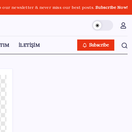
o our newsletter & never miss our best posts.
Subscribe Now!
TIM
İLETİŞİM
Subscribe
SON YAZILAR
VakıfBank ikinci çeyrekte 16,7 milyar TL net
kâr elde etti