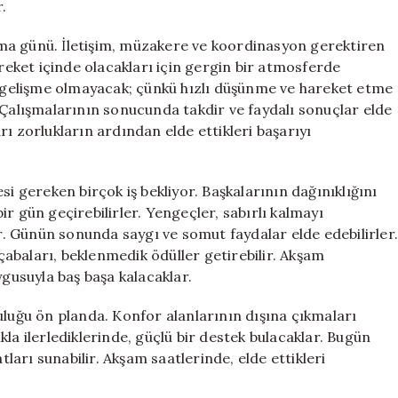
.
lışma günü. İletişim, müzakere ve koordinasyon gerektiren
areket içinde olacakları için gergin bir atmosferde
ir gelişme olmayacak; çünkü hızlı düşünme ve hareket etme
 Çalışmalarının sonucunda takdir ve faydalı sonuçlar elde
ı zorlukların ardından elde ettikleri başarıyı
gereken birçok iş bekliyor. Başkalarının dağınıklığını
r gün geçirebilirler. Yengeçler, sabırlı kalmayı
ır. Günün sonunda saygı ve somut faydalar elde edebilirler
abaları, beklenmedik ödüller getirebilir. Akşam
ygusuyla baş başa kalacaklar.
uluğu ön planda. Konfor alanlarının dışına çıkmaları
lıkla ilerlediklerinde, güçlü bir destek bulacaklar. Bugün
tları sunabilir. Akşam saatlerinde, elde ettikleri