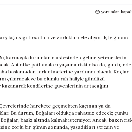
20
yorumlar kapal
Mayıs
Burç
Yorumları:
Şans
şılaşacağı fırsatları ve zorlukları ele alıyor. İşte günün
ve
Zorluklar
için
Bu, karmaşık durumların üstesinden gelme yeteneklerini
cak. Ani öfke patlamaları yaşama riski olsa da, gün içinde
ı daha başlamadan fark etmelerine yardımcı olacak. Koçlar,
nı çıkaracak ve bu olumlu ruh haliyle gündüzü
r kazanarak kendilerine güvenlerinin artacağını
. Çevrelerinde harekete geçmekten kaçınan ya da
caklar. Bu durum, Boğaları oldukça rahatsız edecek; çünkü
 Boğalar, baskı altında kalmak istemiyor. Ancak, bazen ris
sine zorlu bir günün sonunda, yaşadıkları stresin ve