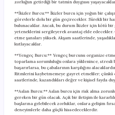
zorluğun getirdiği bir tatmin duygusu yaşayacaklar
**İkizler Burcu:** İkizler burcu için yoğun bir ça
görevlerle dolu bir gün geçirecekler. Sürekli bir h
bulunacaklar. Ancak, bu durum İkizler için kötü b
yeteneklerini sergileyerek avantaj elde edecekler.
etme şansları yüksek. Akşam saatlerinde, yaşadıklar
kutlayacaklar.
**Yengeç Burcu:** Yengeç burcunu organize etmesi 
toparlama sorumluluğu onlara yüklenince, stresli bi
başarırlarsa, bu çabalarının karşılığını alacaklard
Ritmlerini kaybetmemeye gayret etmeliler; çünkü ç
saatlerinde, kazandıkları değer ve kişisel fayda du
**Aslan Burcu:** Aslan burcu için risk alma zorunl
gereken bir gün olacak. Açık bir iletişim ile kararlı
başlarına gelebilecek zorluklar, onlara gelişim fırsa
deneyimlerle daha güçlü hissedeceklerdir.