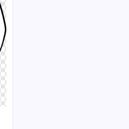
Erdoğan’dan AKP teşkilatına ‘süreç’
talimatı: ‘Genel af yok, kişiye özel statü yok,
bunu anlatın’
Sayaç