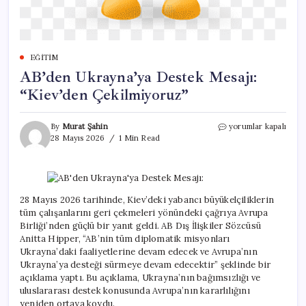
EĞITIM
AB’den Ukrayna’ya Destek Mesajı:
“Kiev’den Çekilmiyoruz”
AB’den
By
Murat Şahin
yorumlar kapalı
Ukrayna’ya
28 Mayıs 2026
1 Min Read
Destek
Mesajı:
“Kiev’den
Çekilmiyoruz”
için
28 Mayıs 2026 tarihinde, Kiev’deki yabancı büyükelçiliklerin
tüm çalışanlarını geri çekmeleri yönündeki çağrıya Avrupa
Birliği’nden güçlü bir yanıt geldi. AB Dış İlişkiler Sözcüsü
Anitta Hipper, “AB’nin tüm diplomatik misyonları
Ukrayna’daki faaliyetlerine devam edecek ve Avrupa’nın
Ukrayna’ya desteği sürmeye devam edecektir” şeklinde bir
açıklama yaptı. Bu açıklama, Ukrayna’nın bağımsızlığı ve
uluslararası destek konusunda Avrupa’nın kararlılığını
yeniden ortaya koydu.