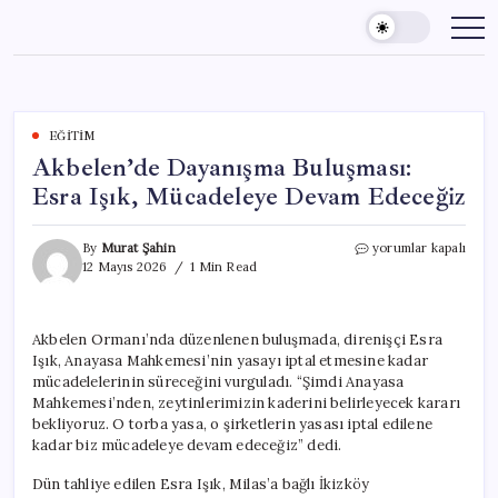
Skip
to
content
EĞITIM
Akbelen’de Dayanışma Buluşması:
Esra Işık, Mücadeleye Devam Edeceğiz
Akbelen’de
By
Murat Şahin
yorumlar kapalı
Dayanışma
12 Mayıs 2026
1 Min Read
Buluşması:
Esra
Işık,
Akbelen Ormanı’nda düzenlenen buluşmada, direnişçi Esra
Mücadeleye
Işık, Anayasa Mahkemesi’nin yasayı iptal etmesine kadar
Devam
Edeceğiz
mücadelelerinin süreceğini vurguladı. “Şimdi Anayasa
için
Mahkemesi’nden, zeytinlerimizin kaderini belirleyecek kararı
bekliyoruz. O torba yasa, o şirketlerin yasası iptal edilene
kadar biz mücadeleye devam edeceğiz” dedi.
Dün tahliye edilen Esra Işık, Milas’a bağlı İkizköy