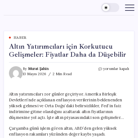
Skip
to
content
HABER
Altın Yatırımcıları için Korkutucu
Gelişmeler: Fiyatlar Daha da Düşebilir
Altın
By
Murat Şahin
yorumlar kapalı
Yatırımcıları
13 Mayıs 2026
2 Min Read
için
Korkutucu
Gelişmeler:
Altın yatırımcıları zor günler geçiriyor. Amerika Birleşik
Fiyatlar
Devletleri’nde açıklanan enflasyon verilerinin beklenenden
Daha
da
yüksek gelmesi ve Orta Doğu’daki belirsizlikler, Fed’in faiz
Düşebilir
indirimine gitme olasılığını azaltarak altın fiyatlarının
için
düşmesine yol açtı. İşte altın piyasasındaki son gelişmeler…
Çarşamba günü işlem gören altın, ABD’den gelen yüksek
enflasyon rakamları yüzünden değer kaybı yaşadı.