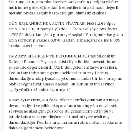
Yatırımcıların, Amerika Merkez Bankası’nın (Fed) bu yıl faiz
indirimine gideceğine dair beklentilerinin azalması, değerli
metalin piyasalardaki hareketliliğini olumsuz etkiledi.
GÜN BAŞLANGICINDA ALTIN FİYATLARI NASILDI? Spot
altın, TSİ 08.10 itibarıyla yüzde 0,3’lük bir düşüşle ons fiyatı
4.705,52 dolardan işlem görmeye başladı. Yurt içinde ise gram
altın serbest piyasada 6.870 liradan, Kapalıçarşı’da ise 6.905
liradan alıcı buluyor.
FAİZ ARTIŞI BEKLENTİLERİ GÜNDEMDE Capital.com’un
Kıdemli Finansal Piyasa Analisti Kyle Rodda, mevcut durumu
şu şekilde değerlendirdi: “ABD’den gelen enflasyon verileri,
Fed’in faiz indirimine gitme beklentilerini zayıflatmış
durumda. Şu anda piyasalar, yıl sonuna kadar bir faiz artışının
olabileceğini fiyatlamaya başladı. Bu durum altın üzerinde
aşağı yönlü bir baskı oluşturuyor.”
Nisan ayı verileri, ABD’deki tüketici enflasyonunun artmaya
devam ettiğini ve yıllık artış oranının son üç yılın en yüksek
seviyesine ulaştığını gösterdi. Bu gelişmeler, Fed’in bu yıl
içinde faiz oranlarını düşürme ihtimalini iyice azaltmış
durumda. Eğer Fed faiz artırma kararı alırsa, altın fiyatlarının
daha da gerilemesi bekleniyor.