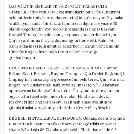
JEOPOLİTİK RİSKLER VE FAİZ POLİTİKALARI CME
Group’un FedWatch aracı, yatırımcıların bu yıl faiz indirimi
beklentilerini büyük oranda terk ettiğini gösteriyor. Piyasalar,
Aralık ayına kadar bir faiz artışının olasılığını ise yüzde 30
olarak değerlendiriyor. Jeopolitik alanda ise ABD Başkanı
Donald Trump, İran ile olan çatışmayı sona erdirmek için
Çin’in yardımına ihtiyaç duymadığını ifade etti. Kalıcı bir
barış anlaşması için umutlar azalırken, Tahran yönetiminin
Hürmüz Boğazı üzerindeki kontrolünü artırdığı
gözlemleniyor.
HİNDİSTAN’DAN İTHALAT KISITLAMALARI ABD Hazine
Bakanı Scott Bessent, Başkan Trump ve Çin Devlet Başkanı Şi
Cinping’in İran savaşını görüşeceğini belirterek, Çin’i Hürmüz
Boğazı’nın uluslararası nakliyeye açılması için “uluslararası
operasyona katılmaya” davet etti. Öte yandan, dünyanın en
büyük altın tüketicilerinden biri olan Hindistan, döviz
rezervleri üzerindeki baskıyı azaltmak amacıyla altın ve
gümüş ithalat vergisini yüzde 6’dan yüzde 15’e yükseltti.
DEĞERLİ METALLERDE SON DURUM Gümüş, seans başında
11 Mart’tan bu yana en yüksek seviyesini gördükten sonra
yüzde 0,2 artışla 86,71 dolara yükseldi. Platin ise yüzde 0,8