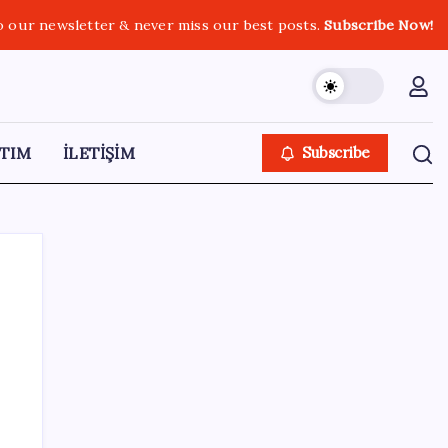
o our newsletter & never miss our best posts.
Subscribe Now!
TIM
İLETİŞİM
Subscribe
SON YAZILAR
Dünyaca ünlü yatırımcı Micheal Burry’den
kıyamet senaryosu: Zirvedeki piyasalar