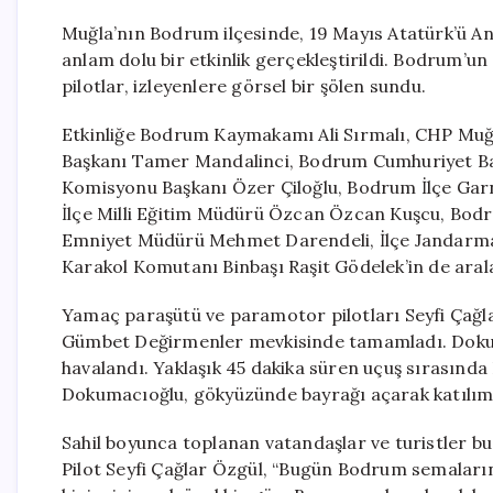
Muğla’nın Bodrum ilçesinde, 19 Mayıs Atatürk’ü A
anlam dolu bir etkinlik gerçekleştirildi. Bodrum’
pilotlar, izleyenlere görsel bir şölen sundu.
Etkinliğe Bodrum Kaymakamı Ali Sırmalı, CHP Muğl
Başkanı Tamer Mandalinci, Bodrum Cumhuriyet Baş
Komisyonu Başkanı Özer Çiloğlu, Bodrum İlçe Ga
İlçe Milli Eğitim Müdürü Özcan Özcan Kuşcu, Bodr
Emniyet Müdürü Mehmet Darendeli, İlçe Jandarma
Karakol Komutanı Binbaşı Raşit Gödelek’in de arala
Yamaç paraşütü ve paramotor pilotları Seyfi Çağlar
Gümbet Değirmenler mevkisinde tamamladı. Dokum
havalandı. Yaklaşık 45 dakika süren uçuş sırasın
Dokumacıoğlu, gökyüzünde bayrağı açarak katılımc
Sahil boyunca toplanan vatandaşlar ve turistler bu
Pilot Seyfi Çağlar Özgül, “Bugün Bodrum semaları