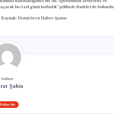
kendimizi kanıtladığımız bir an. Sporumuzu seviyoruz ve
 açarak bu özel günü kutladık” şeklinde ifadelerde bulundu
 Kaynak: Demirören Haber Ajansı
Author
rat Şahin
Follow Me