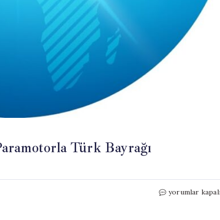
aramotorla Türk Bayrağı
Bodrum’da
yorumlar kapal
19
Mayıs