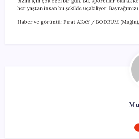
bizim için çok özel bir gün. Bu, sporcular olarak 
her yaştan insan bu şekilde uçabiliyor. Bayrağımızı
Haber ve görüntü: Fırat AKAY / BODRUM (Muğla),
Mu