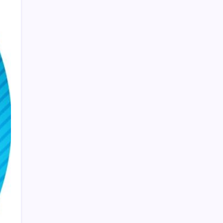
büyük çöküş yaşayacak
ABD’den gelen istihdam sinyali Fed
hesaplarını değiştirdi: Küresel piyasalar
yarını bekliyor!
Yandex AI Haritalara Geldi: Yapay Zeka
Destekli Yeni Dönem
Türkiye’de İnternet Kullanım Oranı Ne
Durumda? TÜİK Açıkladı!
Ford’dan Sıfır Araç Kampanyaları
Madenciler Meclis’e yürüyor
TÜİK temmuz ayı enflasyon verilerini
açıkladı: Ağustos ayı kira artış oranı belli
oldu
Bankacılık devi UBS duyurdu: Altını yeniden
uçuracak iki önemli gelişme!
Japonlardan 999 Gramlık Çılgın Laptop:
Bataryası 30 Saat Gidiyor