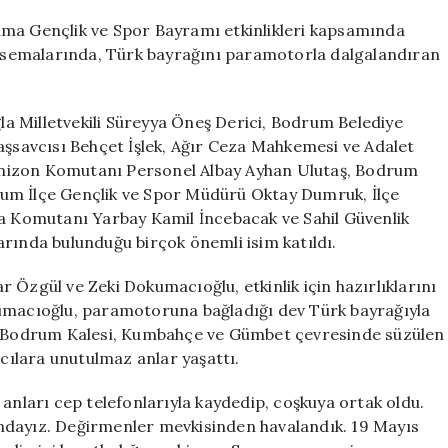
Coşkusu:
Paramotorla
nma Gençlik ve Spor Bayramı etkinlikleri kapsamında
Türk
un semalarında, Türk bayrağını paramotorla dalgalandıran
Bayrağı
Gökyüzünde
Dalgalandı
a Milletvekili Süreyya Öneş Derici, Bodrum Belediye
için
savcısı Behçet İşlek, Ağır Ceza Mahkemesi ve Adalet
rnizon Komutanı Personel Albay Ayhan Ulutaş, Bodrum
um İlçe Gençlik ve Spor Müdürü Oktay Dumruk, İlçe
 Komutanı Yarbay Kamil İncebacak ve Sahil Güvenlik
rında bulunduğu birçok önemli isim katıldı.
 Özgül ve Zeki Dokumacıoğlu, etkinlik için hazırlıklarını
acıoğlu, paramotoruna bağladığı dev Türk bayrağıyla
da Bodrum Kalesi, Kumbahçe ve Gümbet çevresinde süzülen
ılara unutulmaz anlar yaşattı.
 anları cep telefonlarıyla kaydedip, coşkuya ortak oldu.
ndayız. Değirmenler mevkisinden havalandık. 19 Mayıs