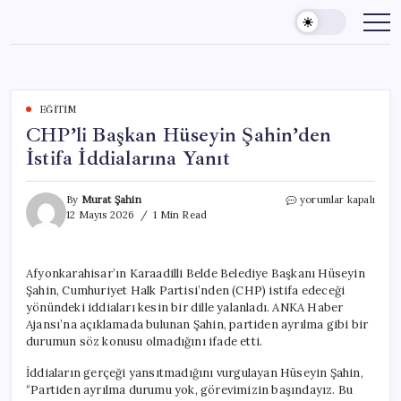
Skip
to
content
EĞITIM
CHP’li Başkan Hüseyin Şahin’den
İstifa İddialarına Yanıt
CHP’li
By
Murat Şahin
yorumlar kapalı
Başkan
12 Mayıs 2026
1 Min Read
Hüseyin
Şahin’den
İstifa
Afyonkarahisar’ın Karaadilli Belde Belediye Başkanı Hüseyin
İddialarına
Şahin, Cumhuriyet Halk Partisi’nden (CHP) istifa edeceği
Yanıt
için
yönündeki iddiaları kesin bir dille yalanladı. ANKA Haber
Ajansı’na açıklamada bulunan Şahin, partiden ayrılma gibi bir
durumun söz konusu olmadığını ifade etti.
İddiaların gerçeği yansıtmadığını vurgulayan Hüseyin Şahin,
“Partiden ayrılma durumu yok, görevimizin başındayız. Bu