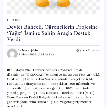
HABER
Devlet Bahçeli, Öğrencilerin Projesine
‘Yağız’ İsmine Sahip Araçla Destek
Verdi
Devlet
By
Murat Şahin
yorumlar kapalı
Bahçeli,
18 Mayıs 2026
1 Min Read
Öğrencilerin
Projesine
‘Yağız’
18-19 Mayıs 2026 tarihlerinde ATO Congresium’da
İsmine
düzenlenen TEKNOCAK Teknoloji ve İnovasyon Festivali, Ülkü
Sahip
Araçla
Ocakları Eğitim ve Kültür Vakfı tarafından gerçekleştirildi.
Destek
Festivalde, Türkiye’nin 81 ilinden yaklaşık 500 mühendis ve
Verdi
üniversite öğrencisi bir araya gelirken, 100’ün üzerinde
için
yenilikçi proje sergilendi. Milliyetçi Hareket Partisi (MHP)
Genel Başkanı Devlet Bahçeli, festival sırasında stantları
gezerek projeler hakkında bilgi aldı ve genç girişimcileri
tebrik etti.