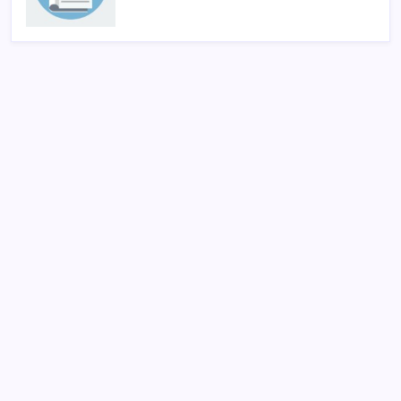
SON YAZILAR
Gökhan Günaydın: ‘Seçimden kaçmasınlar. Sokağa
çıksınlar, görelim onları’
MSI Ekran Kartı Fiyatlarına Yüzde 20 Zam Geldi
Çin’in altın alımında üç yılın rekoru
Bakan Kacır: 23 yılda imalat sanayi katma değerimizi
250 milyar doların üzerine taşıdık