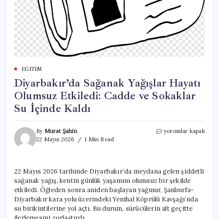
EĞITIM
Diyarbakır’da Sağanak Yağışlar Hayatı
Olumsuz Etkiledi: Cadde ve Sokaklar
Su İçinde Kaldı
Diyarbakır’da
By
Murat Şahin
yorumlar kapalı
Sağanak
22 Mayıs 2026
1 Min Read
Yağışlar
Hayatı
Olumsuz
22 Mayıs 2026 tarihinde Diyarbakır’da meydana gelen şiddetli
Etkiledi:
sağanak yağış, kentin günlük yaşamını olumsuz bir şekilde
Cadde
ve
etkiledi. Öğleden sonra aniden başlayan yağmur, Şanlıurfa-
Sokaklar
Diyarbakır kara yolu üzerindeki Yenihal Köprülü Kavşağı’nda
Su
su birikintilerine yol açtı. Bu durum, sürücülerin alt geçitte
İçinde
ilerlemesini zorlaştırdı.