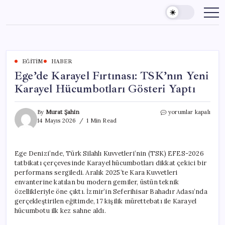
Skip
to
content
EĞITIM
HABER
Ege’de Karayel Fırtınası: TSK’nın Yeni
Karayel Hücumbotları Gösteri Yaptı
Ege’de
By
Murat Şahin
yorumlar kapalı
Karayel
14 Mayıs 2026
1 Min Read
Fırtınası:
TSK’nın
Yeni
Ege Denizi’nde, Türk Silahlı Kuvvetleri’nin (TSK) EFES-2026
Karayel
tatbikatı çerçevesinde Karayel hücumbotları dikkat çekici bir
Hücumbotları
Gösteri
performans sergiledi. Aralık 2025’te Kara Kuvvetleri
Yaptı
envanterine katılan bu modern gemiler, üstün teknik
için
özellikleriyle öne çıktı. İzmir’in Seferihisar Bahadır Adası’nda
gerçekleştirilen eğitimde, 17 kişilik mürettebatı ile Karayel
hücumbotu ilk kez sahne aldı.