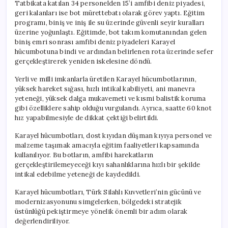
Tatbikata katılan 34 personelden 15’i amfibi deniz piyadesi,
geri kalanları ise bot mürettebatı olarak görev yaptı. Eğitim
programı, biniş ve iniş ile su üzerinde güvenli seyir kuralları
üzerine yoğunlaştı. Eğitimde, bot takım komutanından gelen
biniş emri sonrası amfibi deniz piyadeleri Karayel
hücumbotuna bindi ve ardından belirlenen rota üzerinde sefer
gerçekleştirerek yeniden iskelesine döndü.
Yerli ve milli imkanlarla üretilen Karayel hücumbotlarının,
yüksek hareket sığası, hızlı intikal kabiliyeti, ani manevra
yeteneği, yüksek dalga mukavemeti ve kısmi balistik koruma
gibi özelliklere sahip olduğu vurgulandı. Ayrıca, saatte 60 knot
hız yapabilmesiyle de dikkat çektiği belirtildi.
Karayel hücumbotları, dost kıyıdan düşman kıyıya personel ve
malzeme taşımak amacıyla eğitim faaliyetleri kapsamında
kullanılıyor. Bu botların, amfibi harekatların
gerçekleştirilemeyeceği kıyı sahanlıklarına hızlı bir şekilde
intikal edebilme yeteneği de kaydedildi.
Karayel hücumbotları, Türk Silahlı Kuvvetleri’nin gücünü ve
modernizasyonunu simgelerken, bölgedeki stratejik
üstünlüğü pekiştirmeye yönelik önemli bir adım olarak
değerlendiriliyor.