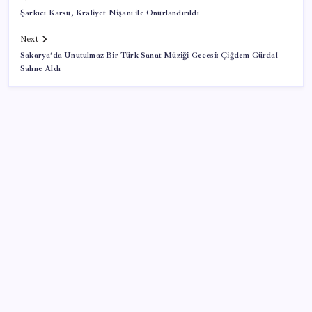
Şarkıcı Karsu, Kraliyet Nişanı ile Onurlandırıldı
Next
Sakarya’da Unutulmaz Bir Türk Sanat Müziği Gecesi: Çiğdem Gürdal
Sahne Aldı
SON YAZILAR
Dünyaca ünlü yatırımcı Micheal Burry’den kıyamet
senaryosu: Zirvedeki piyasalar büyük çöküş
yaşayacak
ABD’den gelen istihdam sinyali Fed hesaplarını