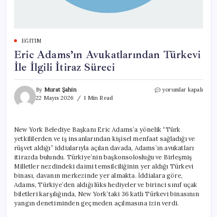
EĞITIM
Eric Adams’ın Avukatlarından Türkevi
İle İlgili İtiraz Süreci
Eric
By
Murat Şahin
yorumlar kapalı
Adams’ın
22 Mayıs 2026
1 Min Read
Avukatlarından
Türkevi
İle
New York Belediye Başkanı Eric Adams’a yönelik “Türk
İlgili
yetkililerden ve iş insanlarından kişisel menfaat sağladığı ve
İtiraz
Süreci
rüşvet aldığı” iddialarıyla açılan davada, Adams’ın avukatları
için
itirazda bulundu. Türkiye’nin başkonsolosluğu ve Birleşmiş
Milletler nezdindeki daimi temsilciliğinin yer aldığı Türkevi
binası, davanın merkezinde yer almakta. İddialara göre,
Adams, Türkiye’den aldığı lüks hediyeler ve birinci sınıf uçak
biletleri karşılığında, New York’taki 36 katlı Türkevi binasının
yangın denetiminden geçmeden açılmasına izin verdi.