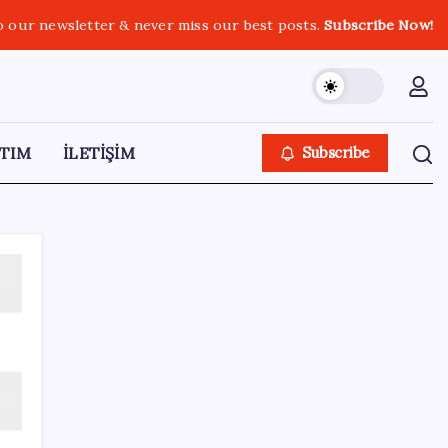
o our newsletter & never miss our best posts.
Subscribe Now!
TIM
İLETİŞİM
Subscribe
SON YAZILAR
Çin’in altın alımında üç yılın rekoru