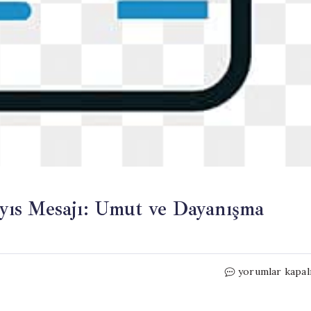
yıs Mesajı: Umut ve Dayanışma
İmamoğlu’ndan
yorumlar kapal
Gençlere
19