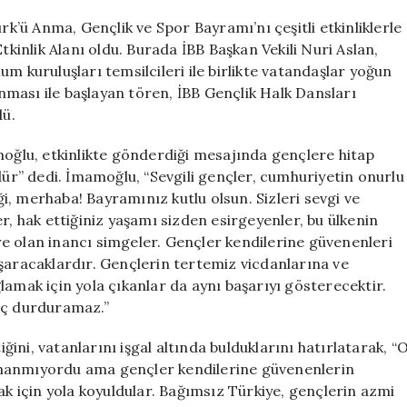
Mayıs
Mesajı:
rk’ü Anma, Gençlik ve Spor Bayramı’nı çeşitli etkinliklerle
Umut
tkinlik Alanı oldu. Burada İBB Başkan Vekili Nuri Aslan,
ve
m kuruluşları temsilcileri ile birlikte vatandaşlar yoğun
Dayanışma
unması ile başlayan tören, İBB Gençlik Halk Dansları
Vurgusu
dü.
için
ğlu, etkinlikte gönderdiği mesajında gençlere hitap
r” dedi. İmamoğlu, “Sevgili gençler, cumhuriyetin onurlu
, merhaba! Bayramınız kutlu olsun. Sizleri sevgi ve
r, hak ettiğiniz yaşamı sizden esirgeyenler, bu ülkenin
e olan inancı simgeler. Gençler kendilerine güvenenleri
şaracaklardır. Gençlerin tertemiz vicdanlarına ve
lamak için yola çıkanlar da aynı başarıyı gösterecektir.
üç durduramaz.”
ni, vatanlarını işgal altında bulduklarını hatırlatarak, “
inanmıyordu ama gençler kendilerine güvenenlerin
 için yola koyuldular. Bağımsız Türkiye, gençlerin azmi