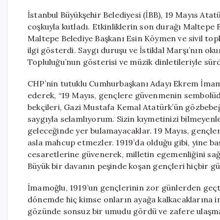
İstanbul Büyükşehir Belediyesi (İBB), 19 Mayıs Atatü
coşkuyla kutladı. Etkinliklerin son durağı Maltepe E
Maltepe Belediye Başkanı Esin Köymen ve sivil toplu
ilgi gösterdi. Saygı duruşu ve İstiklal Marşı’nın ok
Topluluğu’nun gösterisi ve müzik dinletileriyle sür
CHP’nin tutuklu Cumhurbaşkanı Adayı Ekrem İmamo
ederek, “19 Mayıs, gençlere güvenmenin sembolüdü
bekçileri, Gazi Mustafa Kemal Atatürk’ün gözbebeği
saygıyla selamlıyorum. Sizin kıymetinizi bilmeyenle
geleceğinde yer bulamayacaklar. 19 Mayıs, gençler
asla mahcup etmezler. 1919’da olduğu gibi, yine ba
cesaretlerine güvenerek, milletin egemenliğini sağ
Büyük bir davanın peşinde koşan gençleri hiçbir g
İmamoğlu, 1919’un gençlerinin zor günlerden geçtiği
dönemde hiç kimse onların ayağa kalkacaklarına 
gözünde sonsuz bir umudu gördü ve zafere ulaşmak