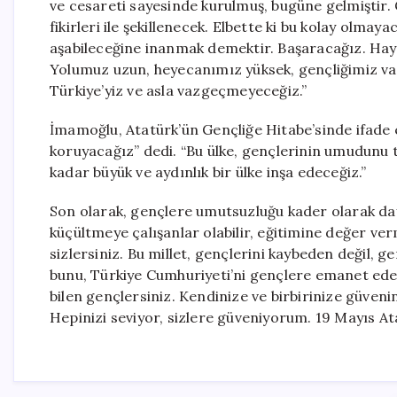
ve cesareti sayesinde kurulmuş, bugüne gelmiştir. 
fikirleri ile şekillenecek. Elbette ki bu kolay ol
aşabileceğine inanmak demektir. Başaracağız. Haya
Yolumuz uzun, heyecanımız yüksek, gençliğimiz var
Türkiye’yiz ve asla vazgeçmeyeceğiz.”
İmamoğlu, Atatürk’ün Gençliğe Hitabe’sinde ifade ett
koruyacağız” dedi. “Bu ülke, gençlerinin umudunu tü
kadar büyük ve aydınlık bir ülke inşa edeceğiz.”
Son olarak, gençlere umutsuzluğu kader olarak da
küçültmeye çalışanlar olabilir, eğitimine değer ver
sizlersiniz. Bu millet, gençlerini kaybeden değil, g
bunu, Türkiye Cumhuriyeti’ni gençlere emanet eden
bilen gençlersiniz. Kendinize ve birbirinize güvenin
Hepinizi seviyor, sizlere güveniyorum. 19 Mayıs A