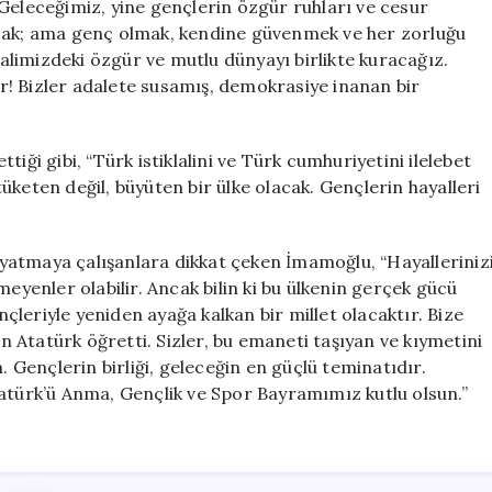
Geleceğimiz, yine gençlerin özgür ruhları ve cesur
mayacak; ama genç olmak, kendine güvenmek ve her zorluğu
limizdeki özgür ve mutlu dünyayı birlikte kuracağız.
! Bizler adalete susamış, demokrasiye inanan bir
iği gibi, “Türk istiklalini ve Türk cumhuriyetini ilelebet
keten değil, büyüten bir ülke olacak. Gençlerin hayalleri
yatmaya çalışanlara dikkat çeken İmamoğlu, “Hayalleriniz
meyenler olabilir. Ancak bilin ki bu ülkenin gerçek gücü
ençleriyle yeniden ayağa kalkan bir millet olacaktır. Bize
 Atatürk öğretti. Sizler, bu emaneti taşıyan ve kıymetini
. Gençlerin birliği, geleceğin en güçlü teminatıdır.
tatürk’ü Anma, Gençlik ve Spor Bayramımız kutlu olsun.”