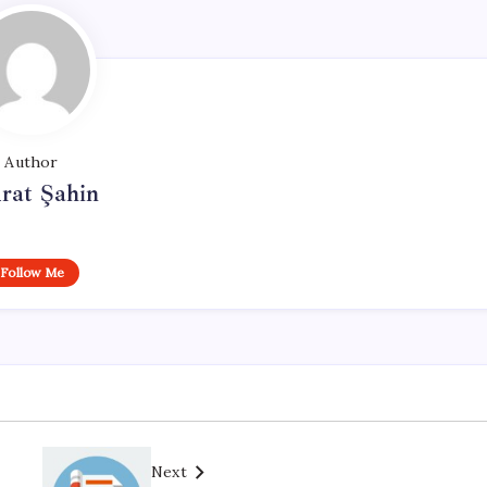
Author
rat Şahin
Follow Me
Next