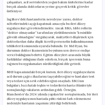
çalışanları, acil servislerden yoğun bakım ünitelerine kadar
birçok alanda doktorların yerine geçerek kritik görevler
üstleniyor.
İngiltere’deki hastanelerin neredeyse yarısı, doktor
nöbetlerindeki açığı kapatmak amacıyla bu ileri düzey
uygulayıcıları görevlendirmekte. Ancak BMA, tıbbi rollerin
“doktor olmayanlar” tarafından yürütülmesinin “kesinlikle
güvenli olmadığını” vurgulayarak, maliyetleri düşürmek için
doktorlardan daha düşük ücretli personelin kullanılmasının
tehlikeleri konusunda uyarıda bulundu. Dr. Mel Ryan, bu
durumun doktor ikamesinin boyutunu son derece endişe
verici bulduğunu belirtti. Eğitim düzeyleri arasında büyük
farklılıklar olduğunu ifade ederken, birçok işverenin buna
rağmen bu uygulamaları sürdürdüğünü dile getirdi.
NHS kapsamındaki birçok kurum, ileri düzey uygulayıcıların
acil durum çağrı cihazlarını taşıyabileceğini ve hastaları test
veya tedavi için sevk edebileceğini onayladı. BMA’nın
bulguları, bazı hatalı teşhis ve tedavilerin hasta ölümleriyle
sonuçlandığı vakaların ardından geldi. Örneğin,
Manchester’da 2024 yılında yapılan bir soruşturmada, bir ileri
düzey uygulayıcının hastada pıhtı riskini fark edememesi
nedeniyle hastanın yaşamını yitirdiği belirlendi.