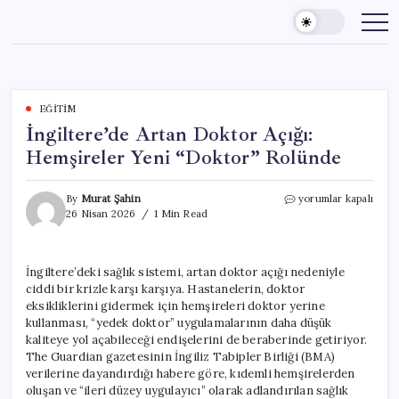
Skip
to
content
EĞITIM
İngiltere’de Artan Doktor Açığı:
Hemşireler Yeni “Doktor” Rolünde
İngiltere’de
By
Murat Şahin
yorumlar kapalı
Artan
26 Nisan 2026
1 Min Read
Doktor
Açığı:
Hemşireler
İngiltere’deki sağlık sistemi, artan doktor açığı nedeniyle
Yeni
ciddi bir krizle karşı karşıya. Hastanelerin, doktor
“Doktor”
Rolünde
eksikliklerini gidermek için hemşireleri doktor yerine
için
kullanması, “yedek doktor” uygulamalarının daha düşük
kaliteye yol açabileceği endişelerini de beraberinde getiriyor.
The Guardian gazetesinin İngiliz Tabipler Birliği (BMA)
verilerine dayandırdığı habere göre, kıdemli hemşirelerden
oluşan ve “ileri düzey uygulayıcı” olarak adlandırılan sağlık