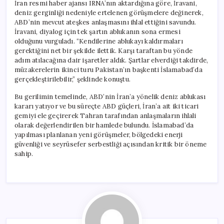
İran resmi haber ajansı IRNA’nın aktardığına göre, İravani,
deniz gerginliği nedeniyle ertelenen görüşmelere değinerek,
ABD’nin mevcut ateşkes anlaşmasını ihlal ettiğini savundu.
İravani, diyalog için tek şartın ablukanın sona ermesi
olduğunu vurguladı. “Kendilerine ablukayı kaldırmaları
gerektiğini net bir şekilde ilettik. Karşı taraftan bu yönde
adım atılacağına dair işaretler aldık. Şartlar elverdiği takdirde,
müzakerelerin ikinci turu Pakistan’ın başkenti İslamabad’da
gerçekleştirilebilir,” şeklinde konuştu.
Bu gerilimin temelinde, ABD’nin İran’a yönelik deniz ablukası
kararı yatıyor ve bu süreçte ABD güçleri, İran’a ait iki ticari
gemiyi ele geçirerek Tahran tarafından anlaşmaların ihlali
olarak değerlendirilen bir hamlede bulundu. İslamabad’da
yapılması planlanan yeni görüşmeler, bölgedeki enerji
güvenliği ve seyrüsefer serbestliği açısından kritik bir öneme
sahip.