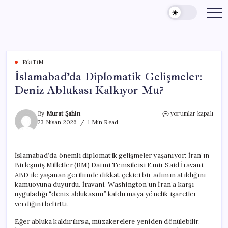
Skip
to
content
EĞITIM
İslamabad’da Diplomatik Gelişmeler:
Deniz Ablukası Kalkıyor Mu?
İslamabad’da
By
Murat Şahin
yorumlar kapalı
Diplomatik
23 Nisan 2026
1 Min Read
Gelişmeler:
Deniz
Ablukası
İslamabad’da önemli diplomatik gelişmeler yaşanıyor: İran’ın
Kalkıyor
Birleşmiş Milletler (BM) Daimi Temsilcisi Emir Said İravani,
Mu?
için
ABD ile yaşanan gerilimde dikkat çekici bir adımın atıldığını
kamuoyuna duyurdu. İravani, Washington’un İran’a karşı
uyguladığı “deniz ablukasını” kaldırmaya yönelik işaretler
verdiğini belirtti.
Eğer abluka kaldırılırsa, müzakerelere yeniden dönülebilir.