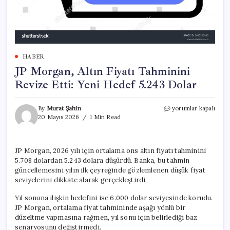
HABER
JP Morgan, Altın Fiyatı Tahminini
Revize Etti: Yeni Hedef 5.243 Dolar
JP
By
Murat Şahin
yorumlar kapalı
Morgan,
20 Mayıs 2026
1 Min Read
Altın
Fiyatı
Tahminini
JP Morgan, 2026 yılı için ortalama ons altın fiyatı tahminini
Revize
5.708 dolardan 5.243 dolara düşürdü. Banka, bu tahmin
Etti:
Yeni
güncellemesini yılın ilk çeyreğinde gözlemlenen düşük fiyat
Hedef
seviyelerini dikkate alarak gerçekleştirdi.
5.243
Dolar
Yıl sonuna ilişkin hedefini ise 6.000 dolar seviyesinde korudu.
için
JP Morgan, ortalama fiyat tahmininde aşağı yönlü bir
düzeltme yapmasına rağmen, yıl sonu için belirlediği baz
senaryosunu değiştirmedi.