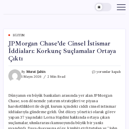
Skip
to
content
EĞITIM
JPMorgan Chase’de Cinsel İstismar
İddiaları: Korkunç Suçlamalar Ortaya
Çıktı
JPMorgan
By
Murat Şahin
yorumlar kapalı
Chase’de
1 Mayıs 2026
2 Min Read
Cinsel
İstismar
İddiaları:
Dünyanın en büyük bankaları arasında yer alan JPMorgan
Korkunç
Chase, son dönemde yatırım stratejileri ve piyasa
Suçlamalar
Ortaya
hareketlilikleri ile değil, kurum içindeki ciddi cinsel istismar
Çıktı
iddialarıyla gündeme geldi. Üst düzey yönetici olarak görev
için
yapan 37 yaşındaki Lorna Hajdini hakkında ortaya çıkan
suçlamalar, uluslararası kamuoyunda büyük bir yankı
uyandırdı. Dava dosyasına göre, kimliği gizli tutulan ve “John