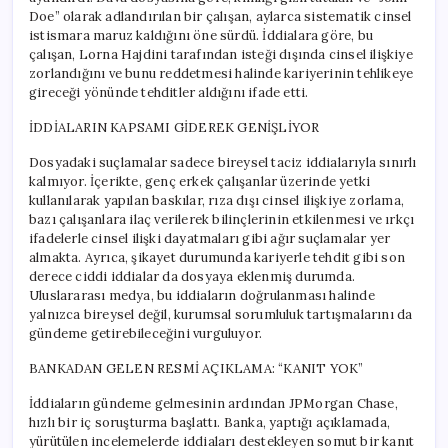
Doe” olarak adlandırılan bir çalışan, aylarca sistematik cinsel
istismara maruz kaldığını öne sürdü. İddialara göre, bu
çalışan, Lorna Hajdini tarafından isteği dışında cinsel ilişkiye
zorlandığını ve bunu reddetmesi halinde kariyerinin tehlikeye
gireceği yönünde tehditler aldığını ifade etti.
İDDİALARIN KAPSAMI GİDEREK GENİŞLİYOR
Dosyadaki suçlamalar sadece bireysel taciz iddialarıyla sınırlı
kalmıyor. İçerikte, genç erkek çalışanlar üzerinde yetki
kullanılarak yapılan baskılar, rıza dışı cinsel ilişkiye zorlama,
bazı çalışanlara ilaç verilerek bilinçlerinin etkilenmesi ve ırkçı
ifadelerle cinsel ilişki dayatmaları gibi ağır suçlamalar yer
almakta. Ayrıca, şikayet durumunda kariyerle tehdit gibi son
derece ciddi iddialar da dosyaya eklenmiş durumda.
Uluslararası medya, bu iddiaların doğrulanması halinde
yalnızca bireysel değil, kurumsal sorumluluk tartışmalarını da
gündeme getirebileceğini vurguluyor.
BANKADAN GELEN RESMİ AÇIKLAMA: “KANIT YOK”
İddiaların gündeme gelmesinin ardından JPMorgan Chase,
hızlı bir iç soruşturma başlattı. Banka, yaptığı açıklamada,
yürütülen incelemelerde iddiaları destekleyen somut bir kanıt