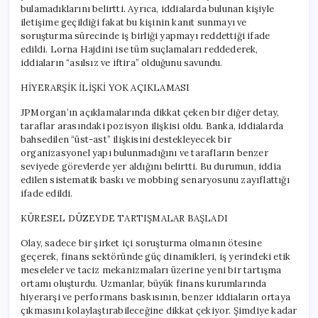
bulamadıklarını belirtti. Ayrıca, iddialarda bulunan kişiyle
iletişime geçildiği fakat bu kişinin kanıt sunmayı ve
soruşturma sürecinde iş birliği yapmayı reddettiği ifade
edildi. Lorna Hajdini ise tüm suçlamaları reddederek,
iddiaların “asılsız ve iftira” olduğunu savundu.
HİYERARŞİK İLİŞKİ YOK AÇIKLAMASI
JPMorgan’ın açıklamalarında dikkat çeken bir diğer detay,
taraflar arasındaki pozisyon ilişkisi oldu. Banka, iddialarda
bahsedilen “üst-ast” ilişkisini destekleyecek bir
organizasyonel yapı bulunmadığını ve tarafların benzer
seviyede görevlerde yer aldığını belirtti. Bu durumun, iddia
edilen sistematik baskı ve mobbing senaryosunu zayıflattığı
ifade edildi.
KÜRESEL DÜZEYDE TARTIŞMALAR BAŞLADI
Olay, sadece bir şirket içi soruşturma olmanın ötesine
geçerek, finans sektöründe güç dinamikleri, iş yerindeki etik
meseleler ve taciz mekanizmaları üzerine yeni bir tartışma
ortamı oluşturdu. Uzmanlar, büyük finans kurumlarında
hiyerarşi ve performans baskısının, benzer iddiaların ortaya
çıkmasını kolaylaştırabileceğine dikkat çekiyor. Şimdiye kadar