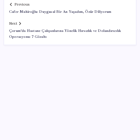
Previous
Cafer Mahiroğlu: Duygusal Bir An Yaşadım, Özür Diliyorum
Next
Çorum’da Hastane Çalışanlarına Yönelik Hırsızlık ve Dolandırıcılık
Operasyonu: 7 Gözaltı
SON YAZILAR
VakıfBank ikinci çeyrekte 16,7 milyar TL net kâr elde
etti
Gökhan Günaydın: ‘Seçimden kaçmasınlar. Sokağa