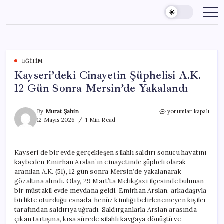
Skip
to
content
EĞITIM
Kayseri’deki Cinayetin Şüphelisi A.K.
12 Gün Sonra Mersin’de Yakalandı
Kayseri’deki
By
Murat Şahin
yorumlar kapalı
Cinayetin
12 Mayıs 2026
1 Min Read
Şüphelisi
A.K.
12
Kayseri’de bir evde gerçekleşen silahlı saldırı sonucu hayatını
Gün
kaybeden Emirhan Arslan’ın cinayetinde şüpheli olarak
Sonra
Mersin’de
aranılan A.K. (51), 12 gün sonra Mersin’de yakalanarak
Yakalandı
gözaltına alındı. Olay, 29 Mart’ta Melikgazi ilçesinde bulunan
için
bir müstakil evde meydana geldi. Emirhan Arslan, arkadaşıyla
birlikte oturduğu esnada, henüz kimliği belirlenemeyen kişiler
tarafından saldırıya uğradı. Saldırganlarla Arslan arasında
çıkan tartışma, kısa sürede silahlı kavgaya dönüştü ve