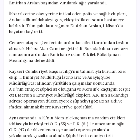
Emirhan Arslan başından vurularak ağır yaralandı.
İhbar üzerine olay yerine intikal eden polis ve sağlık ekipleri,
Arslan’a ilk müdahaleyi gerçekleştirdikten sonra hastaneye
kaldırdı. Tüm çabalara rağmen Emirhan Arslan, 1 Nisan’da
hayatını kaybetti.
Cenaze, otopsi işlemlerinin ardından ailesi tarafından teslim
alınarak Hulusi Akar Cami’ne getirildi. Burada kılınan cenaze
namazının ardından Emirhan Arslan, Erkilet Bülbülpınarı
Mezarlığı’na defnedildi.
Kayseri Cumhuriyet Başsavcılığı’nın talimatıyla kurulan özel
ekip, İl Emniyet Müdürlüğü İstihbarat ve Asayiş Şube
Müdürlüğü tarafından yürütülen çalışmalar sonucunda,
A.K.’nin cinayet şüphelisi olduğunu ve Mersin’e kaçtığını tespit
etti. Mersin İl Emniyet Müdürlüğü ekipleri, A.K.’nin saklandığı
adrese operasyon düzenleyerek şüpheliyi gözaltına aldı ve
ifadesi alınmak üzere Kayseri’ye götürüldü.
Aynı zamanda, A.K.’nin Mersin’e kaçmasına yardım ettikleri
iddiasıyla kardeşleri O.K. (55) ve D.K. (61) ile amcasının oğlu
O.K. (47) de düzenlenen eş zamanlı operasyonlarda
yakalanarak gözaltına alındı. Şüphelilerin emniyetteki