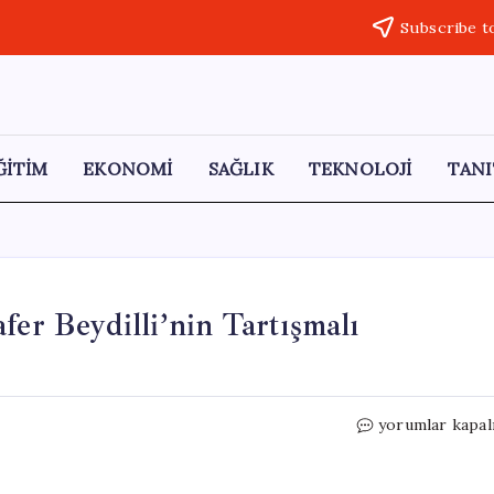
Subscribe t
ĞİTİM
EKONOMİ
SAĞLIK
TEKNOLOJİ
TANI
fer Beydilli’nin Tartışmalı
Kızılay
yorumlar kapal
Kayseri
Şube
Başkanı