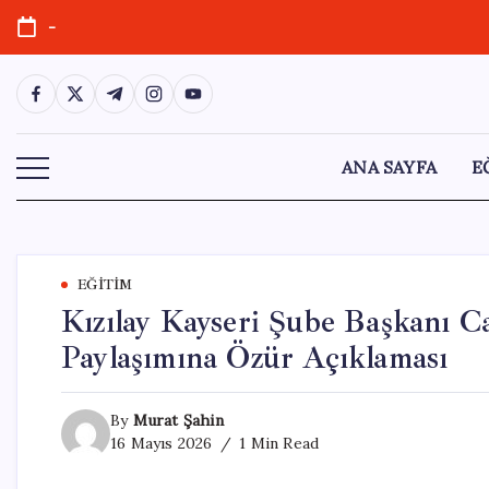
Skip
-
to
content
https://www.facebook.com/
https://twitter.com/
https://t.me/
https://www.instagram.com/
https://youtube.com/
ANA SAYFA
E
EĞITIM
Kızılay Kayseri Şube Başkanı Ca
Paylaşımına Özür Açıklaması
By
Murat Şahin
16 Mayıs 2026
1 Min Read