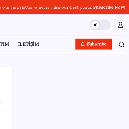
o our newsletter & never miss our best posts.
Subscribe Now!
TIM
İLETİŞİM
Subscribe
SON YAZILAR
ı
VakıfBank ikinci çeyrekte 16,7 milyar TL net
kâr elde etti