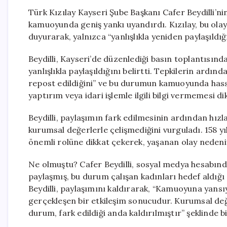
Türk Kızılay Kayseri Şube Başkanı Cafer Beydilli’n
kamuoyunda geniş yankı uyandırdı. Kızılay, bu olay
duyurarak, yalnızca “yanlışlıkla yeniden paylaşıldı
Beydilli, Kayseri’de düzenlediği basın toplantısınd
yanlışlıkla paylaşıldığını belirtti. Tepkilerin ardı
repost edildiğini” ve bu durumun kamuoyunda hassas
yaptırım veya idari işlemle ilgili bilgi vermemesi di
Beydilli, paylaşımın fark edilmesinin ardından hızla
kurumsal değerlerle çelişmediğini vurguladı. 158 yıl
önemli rolüne dikkat çekerek, yaşanan olay nedeniy
Ne olmuştu? Cafer Beydilli, sosyal medya hesabında “
paylaşmış, bu durum çalışan kadınları hedef aldığı 
Beydilli, paylaşımını kaldırarak, “Kamuoyuna yans
gerçekleşen bir etkileşim sonucudur. Kurumsal değ
durum, fark edildiği anda kaldırılmıştır” şeklinde 