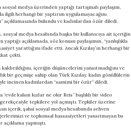
Cafer
in sosyal medya üzerinden yaptığı tartışmalı paylaşım,
Beydilli’nin
la ilgili herhangi bir yaptırım uygulamayacağını
Tartışmalı
ğı” açıklamasında bulundu ve kadınlardan özür diledi.
Paylaşımına
Özür
a, sosyal medya hesabında başka bir kullanıcıya ait içeriğin
Açıklaması
ndan yaptığı açıklamada, söz konusu paylaşımın, “yanlışlıkla
için
iyet yarattığını ifade etti. Ancak Kızılay’ın herhangi bir
kkat çekti.
 kaldırıldığını, içeriğin düşüncelerini yansıtmadığını ve
lık bir geçmişe sahip olan Türk Kızılay, kadın gönüllülerin
le incinen kadınlardan “samimi bir özür” diledi.
evde kalsın kızlar ne olur Reis” başlıklı bir video
gerekçesiyle tepkilere yol açmıştı. Tepkiler üzerine
ıyan içerik, şahsi sosyal medya hesabımda sehven
erlerimizi ve toplumsal hassasiyetleri yansıtmayan bu
bir açıklama yapmıştı.