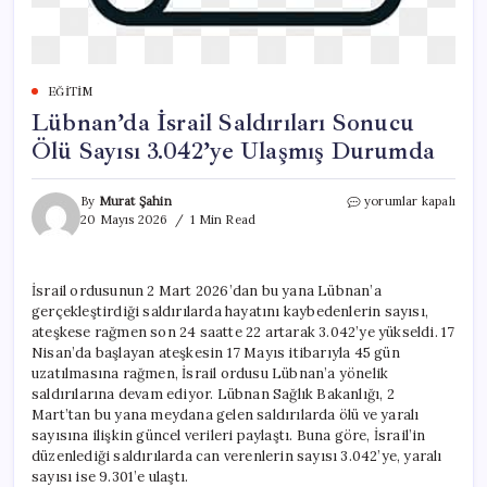
EĞITIM
Lübnan’da İsrail Saldırıları Sonucu
Ölü Sayısı 3.042’ye Ulaşmış Durumda
Lübnan’da
By
Murat Şahin
yorumlar kapalı
İsrail
20 Mayıs 2026
1 Min Read
Saldırıları
Sonucu
Ölü
İsrail ordusunun 2 Mart 2026’dan bu yana Lübnan’a
Sayısı
gerçekleştirdiği saldırılarda hayatını kaybedenlerin sayısı,
3.042’ye
Ulaşmış
ateşkese rağmen son 24 saatte 22 artarak 3.042’ye yükseldi. 17
Durumda
Nisan’da başlayan ateşkesin 17 Mayıs itibarıyla 45 gün
için
uzatılmasına rağmen, İsrail ordusu Lübnan’a yönelik
saldırılarına devam ediyor. Lübnan Sağlık Bakanlığı, 2
Mart’tan bu yana meydana gelen saldırılarda ölü ve yaralı
sayısına ilişkin güncel verileri paylaştı. Buna göre, İsrail’in
düzenlediği saldırılarda can verenlerin sayısı 3.042’ye, yaralı
sayısı ise 9.301’e ulaştı.