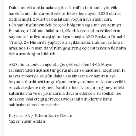
Daha önceki açıklamalara göre, İsrail’in Lübnan’a yönelik
harekâtında dünkü verilerle birlikte ölen sayısı 3.020 olarak
bildirilmişti. 2 Mart’ta başlatılan yoğun hava saldırıları,
Lübnan’ın güneyindeki birçok bölgenin işgaline yol açmıştı.
Bu süreçte Lübnan hükümeti, ülkedeki yerinden edilenlerin
sayısının 1 milyonu aştığını duyurmuştu. ABD Başkanı Donald
Trump, 24 Nisan’da yaptığı bir açıklamada, Lübnan ile İsrail
arasında 17 Nisan’da yürürlüğe giren geçici ateşkesin üç hafta
daha uzatıldığını bildirdi.
ABD’nin arabuluculuğunda gerçekleştirilen 14-15 Mayıs
tarihlerindeki üçüncü tur görüşmeler sonucunda, ateşkesin 17
Mayıs itibarıyla 45 gün daha uzatılmasına ve haziran ayı
başında dördüncü tur görüşmelerin yapılmasına karar verildi.
Ancak ateşkese rağmen, İsrail ordusu Lübnan’ın güneyindeki
saldırılarına ve ev yıkımlarına devam ederken, Hizbullah ise
ateşkesi ihlal ettiği gerekçesiyle İsrail birliklerine karşı
saldırılar düzenlemektedir.
Kaynak: AA / Ethem Emre Özcan
Yazar: Yusuf Arslan