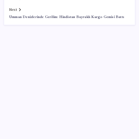
Next
Umman Denizlerinde Gerilim: Hindistan Bayraklı Kargo Gemisi Battı
SON YAZILAR
VakıfBank ikinci çeyrekte 16,7 milyar TL net kâr elde
etti
Gökhan Günaydın: ‘Seçimden kaçmasınlar. Sokağa
çıksınlar, görelim onları’
MSI Ekran Kartı Fiyatlarına Yüzde 20 Zam Geldi