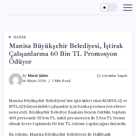
Skip
to
content
HABER
Manisa Büyükşehir Belediyesi, İştirak
Çalışanlarına 60 Bin TL Promosyon
Ödüyor
Manisa
By
Murat Şahin
yorumlar kapalı
Büyükşehir
14 Mayıs 2026
1 Min Read
Belediyesi,
İştirak
Çalışanlarına
Manisa Büyükşehir Belediyesi’nin iştirakleri olan MANULAŞ ve
60
SPİLAŞ bünyesindeki çalışanlar için banka promosyon süreci
Bin
TL
sona erdi. Büyükşehir Belediye Başkanı Besim Dutlulu, toplam
Promosyon
409 personele 55 bin TL nakit promosyon ile 5 bin TL bonus
Ödüyor
olmak üzere toplamda 60 bin TL ödeme yapılacağını duyurdu.
için
Bu ödeme, Manisa Büyükşehir Belediyesi ile Halkbank