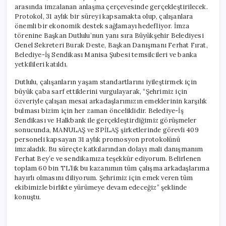
arasında imzalanan anlaşma çerçevesinde gerçekleştirilecek.
Protokol, 31 aylık bir süreyi kapsamakta olup, çalışanlara
önemli bir ekonomik destek sağlamayı hedefliyor. İmza
törenine Başkan Dutlulu’nun yanı sıra Büyükşehir Belediyesi
Genel Sekreteri Burak Deste, Başkan Danışmanı Ferhat Fırat,
Belediye-İş Sendikası Manisa Şubesi temsilcileri ve banka
yetkilileri katıldı.
Dutlulu, çalışanların yaşam standartlarını iyileştirmek için
büyük çaba sarf ettiklerini vurgulayarak, “Şehrimiz için
özveriyle çalışan mesai arkadaşlarımızın emeklerinin karşılık
bulması bizim için her zaman önceliklidir. Belediye-İş
Sendikası ve Halkbank ile gerçekleştirdiğimiz görüşmeler
sonucunda, MANULAŞ ve SPİLAŞ şirketlerinde görevli 409
personeli kapsayan 31 aylık promosyon protokolünü
imzaladık. Bu süreçte katkılarından dolayı mali danışmanım
Ferhat Bey’e ve sendikamıza teşekkür ediyorum. Belirlenen
toplam 60 bin TL’lik bu kazanımın tüm çalışma arkadaşlarıma
hayırlı olmasını diliyorum. Şehrimiz için emek veren tüm
ekibimizle birlikte yürümeye devam edeceğiz” şeklinde
konuştu.