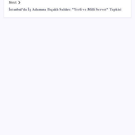
Next
İstanbul’da İş Adamına Bıçaklı Saldırı: “Yerli ve Milli Servet” Tepkisi
SON YAZILAR
Gökhan Günaydın: ‘Seçimden kaçmasınlar. Sokağa
çıksınlar, görelim onları’
MSI Ekran Kartı Fiyatlarına Yüzde 20 Zam Geldi
Çin’in altın alımında üç yılın rekoru
Bakan Kacır: 23 yılda imalat sanayi katma değerimizi
250 milyar doların üzerine taşıdık