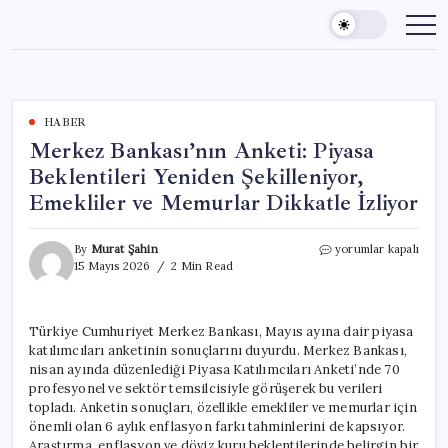
Skip
to
content
HABER
Merkez Bankası’nın Anketi: Piyasa
Beklentileri Yeniden Şekilleniyor,
Emekliler ve Memurlar Dikkatle İzliyor
Merkez
By
Murat Şahin
yorumlar kapalı
Bankası’nın
15 Mayıs 2026
2 Min Read
Anketi:
Piyasa
Beklentileri
Türkiye Cumhuriyet Merkez Bankası, Mayıs ayına dair piyasa
Yeniden
katılımcıları anketinin sonuçlarını duyurdu. Merkez Bankası,
Şekilleniyor,
Emekliler
nisan ayında düzenlediği Piyasa Katılımcıları Anketi’nde 70
ve
profesyonel ve sektör temsilcisiyle görüşerek bu verileri
Memurlar
topladı. Anketin sonuçları, özellikle emekliler ve memurlar için
Dikkatle
önemli olan 6 aylık enflasyon farkı tahminlerini de kapsıyor.
İzliyor
Araştırma, enflasyon ve döviz kuru beklentilerinde belirgin bir