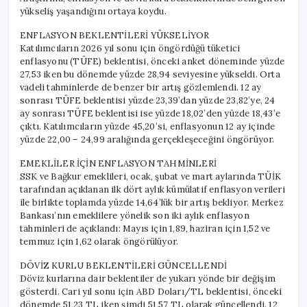
için
yükseliş yaşandığını ortaya koydu.
ENFLASYON BEKLENTİLERİ YÜKSELİYOR
Katılımcıların 2026 yıl sonu için öngördüğü tüketici
enflasyonu (TÜFE) beklentisi, önceki anket döneminde yüzde
27,53 iken bu dönemde yüzde 28,94 seviyesine yükseldi. Orta
vadeli tahminlerde de benzer bir artış gözlemlendi. 12 ay
sonrası TÜFE beklentisi yüzde 23,39’dan yüzde 23,82’ye, 24
ay sonrası TÜFE beklentisi ise yüzde 18,02’den yüzde 18,43’e
çıktı. Katılımcıların yüzde 45,20’si, enflasyonun 12 ay içinde
yüzde 22,00 – 24,99 aralığında gerçekleşeceğini öngörüyor.
EMEKLİLER İÇİN ENFLASYON TAHMİNLERİ
SSK ve Bağkur emeklileri, ocak, şubat ve mart aylarında TÜİK
tarafından açıklanan ilk dört aylık kümülatif enflasyon verileri
ile birlikte toplamda yüzde 14,64’lük bir artış bekliyor. Merkez
Bankası’nın emeklilere yönelik son iki aylık enflasyon
tahminleri de açıklandı: Mayıs için 1,89, haziran için 1,52 ve
temmuz için 1,62 olarak öngörülüyor.
DÖVİZ KURLU BEKLENTİLERİ GÜNCELLENDİ
Döviz kurlarına dair beklentiler de yukarı yönde bir değişim
gösterdi. Cari yıl sonu için ABD Doları/TL beklentisi, önceki
dönemde 51,23 TL iken şimdi 51,57 TL olarak güncellendi. 12