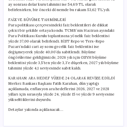
ay sonrası dolar kuru tahmini ise 54,69 TL olarak
belirlenirken, bir önceki dönemde bu rakam 53,62 TL’ydi.
FAİZ VE BÜYÜME TAHMİNLERİ
Para politikası çerçevesindeki faiz beklentileri de dikkat
çekici bir şekilde ortaya kondu. TCMB’nin Haziran ayındaki
Para Politikası Kurulu toplantısına yönelik faiz beklentisi
yüzde 37,00 olarak belirlendi. BİST Repo ve Ters-Repo
Pazarı’ndaki cari ay sonu gecelik faiz beklentisi ise
değişmeyerek yüzde 40,00’da sabitlendi. Büyüme
öngörülerine geldiğimizde, 2026 yılı için GSYH büyüme
beklentisi yüzde 3,5’ten yüzde 3,3’e düşerken, 2027 yılı büyüme
tahmini yüzde 4,1 seviyesinde sabit kaldı.
KARAHAN: ARA HEDEF YÜZDE 24 OLARAK REVİZE EDİLDİ
Merkez Bankası Başkanı Fatih Karahan, dün yaptığı
açıklamada, enflasyon ara hedeflerini 2026, 2027 ve 2028
yılları için sırasıyla yüzde 24, yüzde 15 ve yüzde 9 seviyesine
yükselttiklerini duyurdu.
Detaylar yakında açıklanacak…