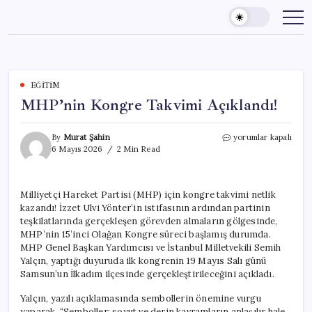
Skip
to
content
EĞITIM
MHP’nin Kongre Takvimi Açıklandı!
MHP’nin
By
Murat Şahin
yorumlar kapalı
Kongre
6 Mayıs 2026
2 Min Read
Takvimi
Açıklandı!
için
Milliyetçi Hareket Partisi (MHP) için kongre takvimi netlik
kazandı! İzzet Ulvi Yönter’in istifasının ardından partinin
teşkilatlarında gerçekleşen görevden almaların gölgesinde,
MHP’nin 15’inci Olağan Kongre süreci başlamış durumda.
MHP Genel Başkan Yardımcısı ve İstanbul Milletvekili Semih
Yalçın, yaptığı duyuruda ilk kongrenin 19 Mayıs Salı günü
Samsun’un İlkadım ilçesinde gerçekleştirileceğini açıkladı.
Yalçın, yazılı açıklamasında sembollerin önemine vurgu
yaparak, “Semboller; soyut ve derin kavramların anlaşılır hale