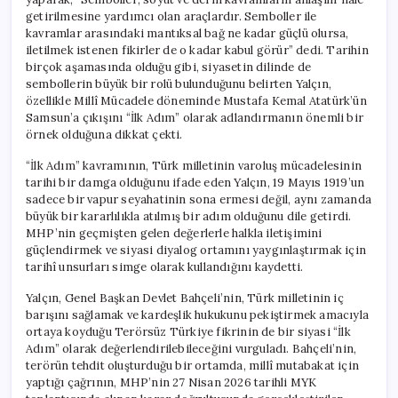
getirilmesine yardımcı olan araçlardır. Semboller ile
kavramlar arasındaki mantıksal bağ ne kadar güçlü olursa,
iletilmek istenen fikirler de o kadar kabul görür” dedi. Tarihin
birçok aşamasında olduğu gibi, siyasetin dilinde de
sembollerin büyük bir rolü bulunduğunu belirten Yalçın,
özellikle Millî Mücadele döneminde Mustafa Kemal Atatürk’ün
Samsun’a çıkışını “İlk Adım” olarak adlandırmanın önemli bir
örnek olduğuna dikkat çekti.
“İlk Adım” kavramının, Türk milletinin varoluş mücadelesinin
tarihi bir damga olduğunu ifade eden Yalçın, 19 Mayıs 1919’un
sadece bir vapur seyahatinin sona ermesi değil, aynı zamanda
büyük bir kararlılıkla atılmış bir adım olduğunu dile getirdi.
MHP’nin geçmişten gelen değerlerle halkla iletişimini
güçlendirmek ve siyasi diyalog ortamını yaygınlaştırmak için
tarihî unsurları simge olarak kullandığını kaydetti.
Yalçın, Genel Başkan Devlet Bahçeli’nin, Türk milletinin iç
barışını sağlamak ve kardeşlik hukukunu pekiştirmek amacıyla
ortaya koyduğu Terörsüz Türkiye fikrinin de bir siyasi “İlk
Adım” olarak değerlendirilebileceğini vurguladı. Bahçeli’nin,
terörün tehdit oluşturduğu bir ortamda, millî mutabakat için
yaptığı çağrının, MHP’nin 27 Nisan 2026 tarihli MYK