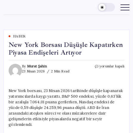
Skip
to
content
HABER
New York Borsası Düşüşle Kapatırken
Piyasa Endişeleri Artıyor
New
By
Murat Şahin
yorumlar kapalı
York
23 Nisan 2026
2 Min Read
Borsası
Düşüşle
Kapatırken
New York borsası, 23 Nisan 2026 tarihinde düşüşle kapanarak
Piyasa
yatırımcılarda kaygı yarattı. S&P 500 endeksi, yüzde 0,63’lük
Endişeleri
Artıyor
bir azalışla 7.064,01 puana gerilerken, Nasdaq endeksi de
için
yüzde 0,59 düşüşle 24.259,96 puana düştü. ABD ile İran
arasındaki ateşkes süreci ve olası müzakerelere dair
gelişmelerin etkisiyle piyasalarda negatif bir seyir
gözlemlendi.