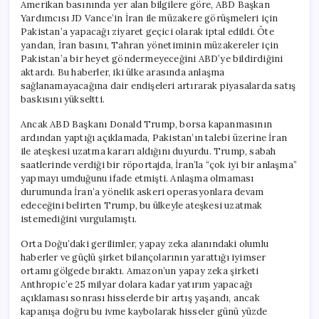
Amerikan basınında yer alan bilgilere göre, ABD Başkan
Yardımcısı JD Vance’in İran ile müzakere görüşmeleri için
Pakistan’a yapacağı ziyaret geçici olarak iptal edildi. Öte
yandan, İran basını, Tahran yönetiminin müzakereler için
Pakistan’a bir heyet göndermeyeceğini ABD’ye bildirdiğini
aktardı. Bu haberler, iki ülke arasında anlaşma
sağlanamayacağına dair endişeleri artırarak piyasalarda satış
baskısını yükseltti.
Ancak ABD Başkanı Donald Trump, borsa kapanmasının
ardından yaptığı açıklamada, Pakistan’ın talebi üzerine İran
ile ateşkesi uzatma kararı aldığını duyurdu. Trump, sabah
saatlerinde verdiği bir röportajda, İran’la “çok iyi bir anlaşma”
yapmayı umduğunu ifade etmişti. Anlaşma olmaması
durumunda İran’a yönelik askeri operasyonlara devam
edeceğini belirten Trump, bu ülkeyle ateşkesi uzatmak
istemediğini vurgulamıştı.
Orta Doğu’daki gerilimler, yapay zeka alanındaki olumlu
haberler ve güçlü şirket bilançolarının yarattığı iyimser
ortamı gölgede bıraktı. Amazon’un yapay zeka şirketi
Anthropic’e 25 milyar dolara kadar yatırım yapacağı
açıklaması sonrası hisselerde bir artış yaşandı, ancak
kapanışa doğru bu ivme kaybolarak hisseler günü yüzde