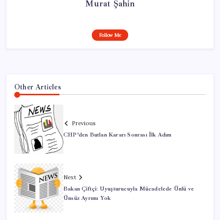
Murat Şahin
Follow Me
Other Articles
Previous
CHP’den Butlan Kararı Sonrası İlk Adım
Next
Bakan Çiftçi: Uyuşturucuyla Mücadelede Ünlü ve
Ünsüz Ayrımı Yok