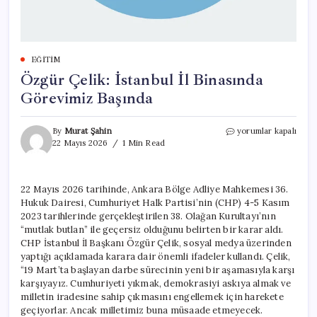
EĞITIM
Özgür Çelik: İstanbul İl Binasında
Görevimiz Başında
Özgür
By
Murat Şahin
yorumlar kapalı
Çelik:
22 Mayıs 2026
1 Min Read
İstanbul
İl
Binasında
22 Mayıs 2026 tarihinde, Ankara Bölge Adliye Mahkemesi 36.
Görevimiz
Hukuk Dairesi, Cumhuriyet Halk Partisi’nin (CHP) 4-5 Kasım
Başında
için
2023 tarihlerinde gerçekleştirilen 38. Olağan Kurultayı’nın
“mutlak butlan” ile geçersiz olduğunu belirten bir karar aldı.
CHP İstanbul İl Başkanı Özgür Çelik, sosyal medya üzerinden
yaptığı açıklamada karara dair önemli ifadeler kullandı. Çelik,
“19 Mart’ta başlayan darbe sürecinin yeni bir aşamasıyla karşı
karşıyayız. Cumhuriyeti yıkmak, demokrasiyi askıya almak ve
milletin iradesine sahip çıkmasını engellemek için harekete
geçiyorlar. Ancak milletimiz buna müsaade etmeyecek.