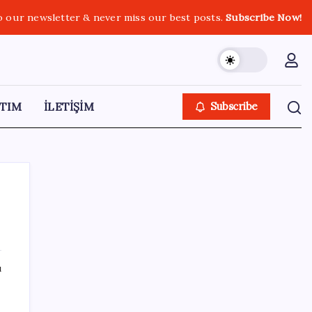
o our newsletter & never miss our best posts.
Subscribe Now!
TIM
İLETİŞİM
Subscribe
SON YAZILAR
ı
Dünyaca ünlü yatırımcı Micheal Burry’den
kıyamet senaryosu: Zirvedeki piyasalar