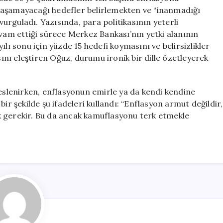
laşamayacağı hedefler belirlemekten ve “inanmadığı
rguladı. Yazısında, para politikasının yeterli
m ettiği sürece Merkez Bankası’nın yetki alanının
lı sonu için yüzde 15 hedefi koymasını ve belirsizlikler
nı eleştiren Oğuz, durumu ironik bir dille özetleyerek
slenirken, enflasyonun emirle ya da kendi kendine
ir şekilde şu ifadeleri kullandı: “Enflasyon armut değildir,
k gerekir. Bu da ancak kamuflasyonu terk etmekle