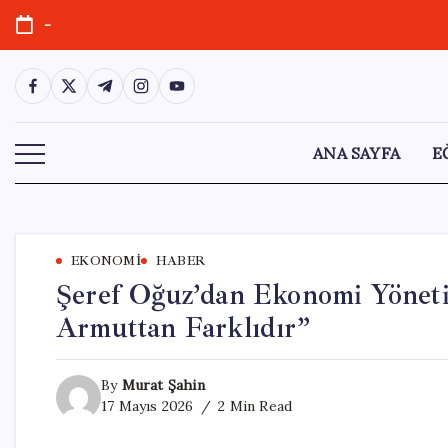
Skip
-
to
content
https://www.facebook.com/
https://twitter.com/
https://t.me/
https://www.instagram.com/
https://youtube.com/
ANA SAYFA
E
EKONOMI
HABER
Şeref Oğuz’dan Ekonomi Yönetim
Armuttan Farklıdır”
By
Murat Şahin
17 Mayıs 2026
2 Min Read