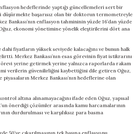
Sert
flasyon hedeflerinde yaptığı güncellemeleri sert bir
Eleştiriler:
ini düşürmekte başarısız olan bir doktorun termometreyle
“Enflasyon
rkez Bankası’nın enflasyon tahmininin yüzde 16’dan yüzde
Armuttan
Oğuz, ekonomi yönetimine yönelik eleştirilerini dört ana
Farklıdır”
için
 dahi fiyatların yüksek seviyede kalacağını ve bunun halk
elirtti. Merkez Bankası’nın esas görevinin fiyat istikrarını
örevi yerine getirmek yerine yalnızca raporlarda rakam
 verilerin güvenilirliğini kaybettiğini dile getiren Oğuz,
 ve piyasaların Merkez Bankası’nın hedeflerine olan
kontrol altına alınamayacağını ifade eden Oğuz, yapısal
z’un önerdiği çözümler arasında kamu harcamalarının
rının durdurulması ve karşılıksız para basma
zde 50’ye çıkarılmasının tek başına enflasyonu