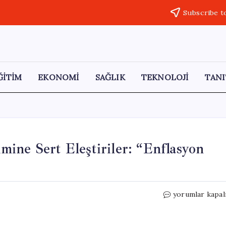
Subscribe t
ĞİTİM
EKONOMİ
SAĞLIK
TEKNOLOJİ
TANI
ine Sert Eleştiriler: “Enflasyon
Şeref
yorumlar kapal
Oğuz’dan
Ekonomi
Yönetimine