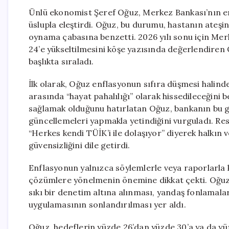
Ünlü ekonomist Şeref Oğuz, Merkez Bankası’nın en
üslupla eleştirdi. Oğuz, bu durumu, hastanın ateş
oynama çabasına benzetti. 2026 yılı sonu için Me
24’e yükseltilmesini köşe yazısında değerlendiren 
başlıkta sıraladı.
İlk olarak, Oğuz enflasyonun sıfıra düşmesi halinde
arasında “hayat pahalılığı” olarak hissedileceğini b
sağlamak olduğunu hatırlatan Oğuz, bankanın bu g
güncellemeleri yapmakla yetindiğini vurguladı. Resmi
“Herkes kendi TÜİK’i ile dolaşıyor” diyerek halkın
güvensizliğini dile getirdi.
Enflasyonun yalnızca söylemlerle veya raporlarla 
çözümlere yönelmenin önemine dikkat çekti. Oğu
sıkı bir denetim altına alınması, yandaş fonlamala
uygulamasının sonlandırılması yer aldı.
Oğuz, hedeflerin yüzde 26’dan yüzde 30’a ya da yü