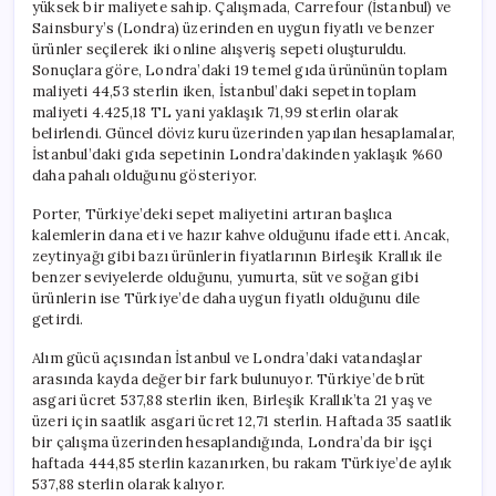
yüksek bir maliyete sahip. Çalışmada, Carrefour (İstanbul) ve
Sainsbury’s (Londra) üzerinden en uygun fiyatlı ve benzer
ürünler seçilerek iki online alışveriş sepeti oluşturuldu.
Sonuçlara göre, Londra’daki 19 temel gıda ürününün toplam
maliyeti 44,53 sterlin iken, İstanbul’daki sepetin toplam
maliyeti 4.425,18 TL yani yaklaşık 71,99 sterlin olarak
belirlendi. Güncel döviz kuru üzerinden yapılan hesaplamalar,
İstanbul’daki gıda sepetinin Londra’dakinden yaklaşık %60
daha pahalı olduğunu gösteriyor.
Porter, Türkiye’deki sepet maliyetini artıran başlıca
kalemlerin dana eti ve hazır kahve olduğunu ifade etti. Ancak,
zeytinyağı gibi bazı ürünlerin fiyatlarının Birleşik Krallık ile
benzer seviyelerde olduğunu, yumurta, süt ve soğan gibi
ürünlerin ise Türkiye’de daha uygun fiyatlı olduğunu dile
getirdi.
Alım gücü açısından İstanbul ve Londra’daki vatandaşlar
arasında kayda değer bir fark bulunuyor. Türkiye’de brüt
asgari ücret 537,88 sterlin iken, Birleşik Krallık’ta 21 yaş ve
üzeri için saatlik asgari ücret 12,71 sterlin. Haftada 35 saatlik
bir çalışma üzerinden hesaplandığında, Londra’da bir işçi
haftada 444,85 sterlin kazanırken, bu rakam Türkiye’de aylık
537,88 sterlin olarak kalıyor.