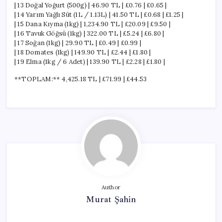
| 13 Doğal Yoğurt (500g) | 46.90 TL | £0.76 | £0.65 |
| 14 Yarım Yağlı Süt (1L / 1.13L) | 41.50 TL | £0.68 | £1.25 |
| 15 Dana Kıyma (1kg) | 1,234.90 TL | £20.09 | £9.50 |
| 16 Tavuk Göğsü (1kg) | 322.00 TL | £5.24 | £6.80 |
| 17 Soğan (1kg) | 29.90 TL | £0.49 | £0.99 |
| 18 Domates (1kg) | 149.90 TL | £2.44 | £1.80 |
| 19 Elma (1kg / 6 Adet) | 139.90 TL | £2.28 | £1.80 |
**TOPLAM:** 4,425.18 TL | £71.99 | £44.53
Author
Murat Şahin