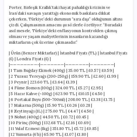
Porter, Birleşik Krallık’taki hayat pahalılığı krizinin ve
İran’daki savaşın yarattığı ekonomik baskılara dikkat
çekerken, Türkiye’deki durumun “sıra dışı” olduğunun altını
çizdi. Çalışmasının amacını şu sözlerle özetliyor: “Buradaki
asıl mesele, Türkiye’deki enflasyonun kontrolden çıkmış
olması ve yaşam maliyetlerinin insanların kazandığı
miktarların çok üzerine çıkmasıdır.”
| Ürün (Benzer Miktarlar) | İstanbul Fiyatı (TL) | İstanbul Fiyatı
(£) | Londra Fiyatı (£) |
|————————-|———————|———————|———————|
| 1 Tam Buğday Ekmek (400g) | 35.00 TL | £0.57 | £0.59 |
| 2 Tuzsuz Tereyağı (200-250g) | 159.90 TL | £2.60 | £1.99 |
| 3 Peynir | 223.60 TL | £3.64 | £1.39 |
| 4 Füme Somon (100g) | 324.00 TL | £5.27 | £2.95 |
| 5 Hazır Kahve (~100g) | 623.90 TL | £10.15 | £4.50 |
| 6 Portakal Suyu (500-700ml) | 208.00 TL | £3.38 | £1.75 |
| 7 Makarna (500g) | 15.90 TL | £0.26 | £0.28 |
| 8 Zeytinyağı (1L) | 275.00 TL | £4.47 | £4.50 |
| 9 Nohut (400g) | 44.50 TL | £0.72 | £0.45 |
| 10 Pirinç (500g) | 132.68 TL | £2.16 | £0.69 |
| 11 Yulaf Ezmesi (1kg) | 351.80 TL | £5.72 | £0.85 |
| 12 Yumurta (6’lı) | 65.90 TL | £1.07 | £1.80 |