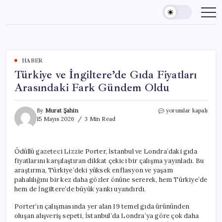
Skip
to
content
HABER
Türkiye ve İngiltere’de Gıda Fiyatları
Arasındaki Fark Gündem Oldu
Türkiye
By
Murat Şahin
yorumlar kapalı
ve
15 Mayıs 2026
3 Min Read
İngiltere’de
Gıda
Fiyatları
Ödüllü gazeteci Lizzie Porter, İstanbul ve Londra’daki gıda
Arasındaki
fiyatlarını karşılaştıran dikkat çekici bir çalışma yayınladı. Bu
Fark
Gündem
araştırma, Türkiye’deki yüksek enflasyon ve yaşam
Oldu
pahalılığını bir kez daha gözler önüne sererek, hem Türkiye’de
için
hem de İngiltere’de büyük yankı uyandırdı.
Porter’ın çalışmasında yer alan 19 temel gıda ürününden
oluşan alışveriş sepeti, İstanbul’da Londra’ya göre çok daha