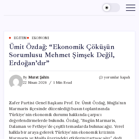
Skip
to
content
EĞITIM
EKONOMI
Ümit Özdağ: “Ekonomik Çöküşün
Sorumlusu Mehmet Şimşek Değil,
Erdoğan’dır”
Ümit
By
Murat Şahin
yorumlar kapalı
Özdağ:
22 Nisan 2026
1 Min Read
“Ekonomik
Çöküşün
Sorumlusu
Zafer Partisi Genel Başkanı Prof. Dr. Ümit Özdağ, Muğla’nın
Mehmet
Marmaris ilçesinde düzenlediği basın toplantısında
Şimşek
Değil,
Türkiye’nin ekonomik durumu hakkında çarpıcı
Erdoğan’dır”
değerlendirmelerde bulundu. Özdağ, “Bugün Marmaris,
için
Dalaman ve Fethiye’de çeşitli temaslarda bulunacağız. Yerel
halkla bir araya gelerek Türkiye’nin ekonomik krizinin
Marmaris ve Muğla üzerindeki etkilerini tartışacağız” dedi.