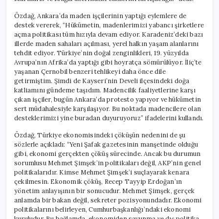
Özdağ, Ankara’da maden işçilerinin yaptığı eylemlere de
destek vererek, “Hükümetin, madenlerimizi yabancı şirketlere
açma politikası tüm hızıyla devam ediyor. Karadeniz’deki bazı
illerde maden sahaları açılması, yerel halkın yaşam alanlarını
tehdit ediyor. Türkiye’nin doğal zenginlikleri, 19. yüzyılda
Avrupa’nın Afrika’da yaptığı gibi hoyratça sömürülüyor. İliç’te
yaşanan Çernobil benzeri tehlikeyi daha önce dile
getirmiştim. Şimdi de Kayseri’nin Develi ilçesindeki doğa
katliamını gündeme taşıdım. Madencilik faaliyetlerine karşı
çıkan işçiler, bugün Ankara’da protesto yapıyor ve hükümetin
sert müdahalesiyle karşılaşıyor. Bu noktada madencilere olan
desteklerimizi yine buradan duyuruyoruz” ifadelerini kullandı.
Özdağ, Türkiye ekonomisindeki çöküşün nedenini de şu
sözlerle açıkladı: “Yeni Şafak gazetesinin manşetinde olduğu
gibi, ekonomi gerçekten çöküş sürecinde. Ancak bu durumun
sorumlusu Mehmet Şimşek’in politikaları değil, AKP’nin genel
politikalarıdır. Kimse Mehmet Şimşek’i suçlayarak kenara
çekilmesin. Ekonomik çöküş, Recep Tayyip Erdoğan’ın
yönetim anlayışının bir sonucudur. Mehmet Şimşek, gerçek
anlamda bir bakan değil, sekreter pozisyonundadır. Ekonomi
politikalarını belirleyen, Cumhurbaşkanlığı’ndaki ekonomi
kuruludur. Bu bağlamda, ekonomiden savunma ve dış politika