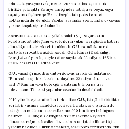
Yüze
Adana’da yaşayan G.Ü., 6 Mart 2024’te arkadaşı H.T. ile
Kaldı”
birlikte yola çıktı. Kamyonun içinde mobilya ve beyaz eşya
için
taşıdığını düşünen şoför, Gölbaşı’ndaki polis kontrol
noktasında durduruldu. Yapılan aramalar sonucunda, ev eşyası
yerine, kaçak sigara bulundu.
Soruşturma sonucunda, yükün sahibi Ş.Ç., sigaraların
kendisine ait olduğunu ve şoförlerin yükün içeriğinden haberi
olmadığını ifade ederek tutuklandı. G.Ü. ise adli kontrol
şartıyla serbest bırakıldı. Ancak, Gelir İdaresi Başkanlığı,
“vergi ziyaı” gerekçesiyle rekor sayılacak 22 milyon 466 bin
liralık cezayı G.Ü. adına kesti.
G.Ü., yaşadığı maddi sıkıntıyı gözyaşları içinde anlatarak,
“Ben sadece şoför olarak oradaydım. 22 milyon lira ceza
nedir? Kanımı veya böbreğimi satsam bile bu parayı
ödeyemem. Ticareti yapanlar cezalandırılmalı,” dedi.
2010 yılında eşi tarafından terk edilen G.Ü., iki oğlu ile birlikte
zorlu bir yaşam mücadelesi veriyor. Bu olay, onu işinden de
etti. Şu an mahkeme masraflarının 200 bin lirayı bulduğunu
belirten G.Ü., suçsuz olduğuna dair mahkeme kayıtları
olmasına rağmen, kesilen devasa borcun iptal edilmesi için
yardım bekliyor. Hukuk uzmanları, idari para cezalarında “fiili