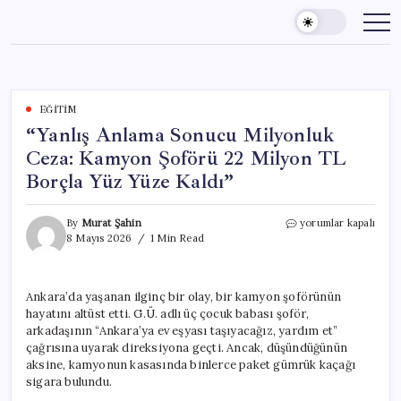
Skip
to
content
EĞITIM
“Yanlış Anlama Sonucu Milyonluk
Ceza: Kamyon Şoförü 22 Milyon TL
Borçla Yüz Yüze Kaldı”
“Yanlış
By
Murat Şahin
yorumlar kapalı
Anlama
8 Mayıs 2026
1 Min Read
Sonucu
Milyonluk
Ceza:
Ankara’da yaşanan ilginç bir olay, bir kamyon şoförünün
Kamyon
hayatını altüst etti. G.Ü. adlı üç çocuk babası şoför,
Şoförü
22
arkadaşının “Ankara’ya ev eşyası taşıyacağız, yardım et”
Milyon
çağrısına uyarak direksiyona geçti. Ancak, düşündüğünün
TL
aksine, kamyonun kasasında binlerce paket gümrük kaçağı
Borçla
sigara bulundu.
Yüz