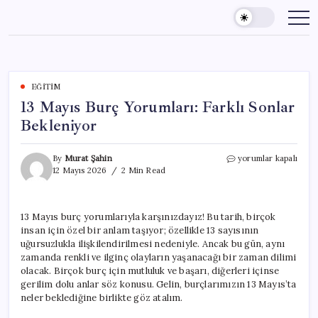
Skip
to
content
EĞITIM
13 Mayıs Burç Yorumları: Farklı Sonlar
Bekleniyor
13
By
Murat Şahin
yorumlar kapalı
Mayıs
12 Mayıs 2026
2 Min Read
Burç
Yorumları:
Farklı
13 Mayıs burç yorumlarıyla karşınızdayız! Bu tarih, birçok
Sonlar
insan için özel bir anlam taşıyor; özellikle 13 sayısının
Bekleniyor
için
uğursuzlukla ilişkilendirilmesi nedeniyle. Ancak bu gün, aynı
zamanda renkli ve ilginç olayların yaşanacağı bir zaman dilimi
olacak. Birçok burç için mutluluk ve başarı, diğerleri içinse
gerilim dolu anlar söz konusu. Gelin, burçlarımızın 13 Mayıs’ta
neler beklediğine birlikte göz atalım.