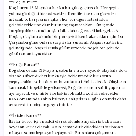
**Koç Burcu**
Koç burcu, 13 Mayıs’ta harika bir gün geçirecek. Her şeyin
yoluna girdiğini hissedecekler. Kendilerine olan güvenleri
artacak ve karşılarına çıkan her zorluğun üstesinden
gelebileceklerine dair bir inanç taşıyacaklar. Gün içinde
karşılaştıkları sıradan işler bile daha eğlenceli hale gelecek.
Koçlar, olaylara olumlu bir perspektiften bakacakları için, bu
Çarşamba günü onlara sürprizler sunacak. Akşam saatlerine
gelindiğinde, başarılarıyla gülümseyerek, neşeli bir şekilde
günü tamamlayacaklar.
**Boğa Burcu**
Boğa burcunun 13 Mayıs’ı, sabırlarını zorlayacak olaylarla dolu
olacak. Güvendikleri bir kişiyle beklenmedik bir sorun
yaşayacaklar ve bu durum, huzurlarını tehdit edecek. Olayların
karmaşık bir şekilde gelişmesi, Boğa burcunun sabit yapısına
uymayacak ve sinirlerine hakim olmakta zorluk çekecekler.
Kaos ortamında sakin kalmaya çalışırlarsa, gün sonunda daha
az stresli bir akşam geçirebilirler.
**İkizler Burcu**
İkizler burcu için maddi olarak olumlu sinyallerin belirmesi
heyecan verici olacak. Uzun zamandır bekledikleri bir başarı,
nihayet somutlaşmaya başlayacak. Bu, onlara çalışmanın