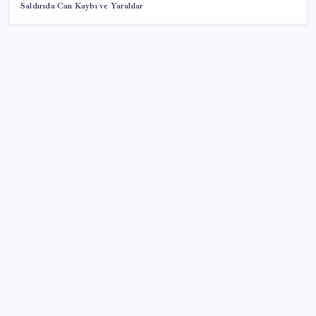
Saldırıda Can Kaybı ve Yaralılar
SON YAZILAR
Dünyaca ünlü yatırımcı Micheal Burry’den kıyamet
senaryosu: Zirvedeki piyasalar büyük çöküş
yaşayacak
ABD’den gelen istihdam sinyali Fed hesaplarını
değiştirdi: Küresel piyasalar yarını bekliyor!
Yandex AI Haritalara Geldi: Yapay Zeka Destekli Yeni
Dönem