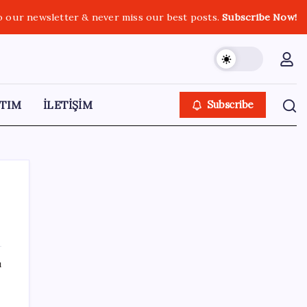
o our newsletter & never miss our best posts.
Subscribe Now!
TIM
İLETİŞİM
Subscribe
SON YAZILAR
ı
Çin’in altın alımında üç yılın rekoru