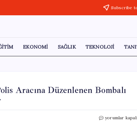
Subscribe t
ĞİTİM
EKONOMİ
SAĞLIK
TEKNOLOJİ
TANI
olis Aracına Düzenlenen Bombalı
r
Hayber
yorumlar kapal
Pahtunhva
Eyaletinde
Polis