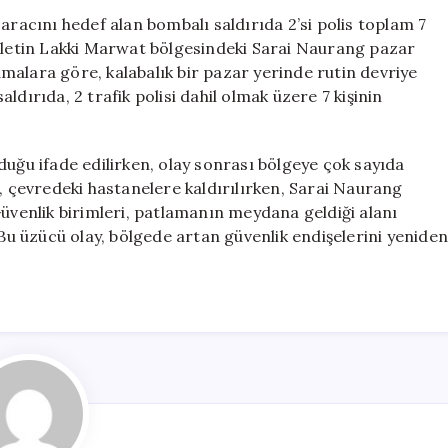
Aracına
aracını hedef alan bombalı saldırıda 2’si polis toplam 7
Düzenlenen
, eyaletin Lakki Marwat bölgesindeki Sarai Naurang pazar
Bombalı
lamalara göre, kalabalık bir pazar yerinde rutin devriye
Saldırıda
dırıda, 2 trafik polisi dahil olmak üzere 7 kişinin
Can
Kaybı
ve
duğu ifade edilirken, olay sonrası bölgeye çok sayıda
Yaralılar
r, çevredeki hastanelere kaldırılırken, Sarai Naurang
için
Güvenlik birimleri, patlamanın meydana geldiği alanı
 Bu üzücü olay, bölgede artan güvenlik endişelerini yenide