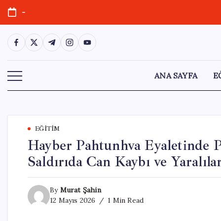
Skip
-
to
content
https://www.facebook.com/
https://twitter.com/
https://t.me/
https://www.instagram.com/
https://youtube.com/
ANA SAYFA
E
EĞITIM
Hayber Pahtunhva Eyaletinde P
Saldırıda Can Kaybı ve Yaralıla
By
Murat Şahin
12 Mayıs 2026
1 Min Read