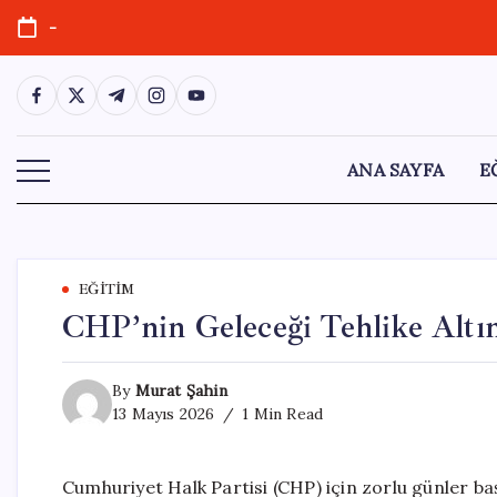
Skip
-
to
content
https://www.facebook.com/
https://twitter.com/
https://t.me/
https://www.instagram.com/
https://youtube.com/
ANA SAYFA
E
EĞITIM
CHP’nin Geleceği Tehlike Altın
By
Murat Şahin
13 Mayıs 2026
1 Min Read
Cumhuriyet Halk Partisi (CHP) için zorlu günler baş