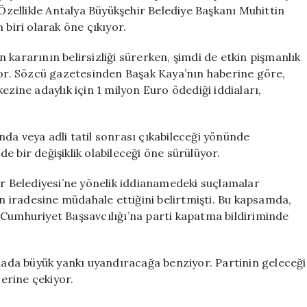
Davası
 Özellikle Antalya Büyükşehir Belediye Başkanı Muhittin
Süreci
 biri olarak öne çıkıyor.
Başlıyor
için
 kararının belirsizliği sürerken, şimdi de etkin pişmanlık
ıyor. Sözcü gazetesinden Başak Kaya’nın haberine göre,
ezine adaylık için 1 milyon Euro ödediği iddiaları,
da veya adli tatil sonrası çıkabileceği yönünde
 bir değişiklik olabileceği öne sürülüyor.
ir Belediyesi’ne yönelik iddianamedeki suçlamalar
 iradesine müdahale ettiğini belirtmişti. Bu kapsamda,
 Cumhuriyet Başsavcılığı’na parti kapatma bildiriminde
da büyük yankı uyandıracağa benziyor. Partinin geleceği
zerine çekiyor.