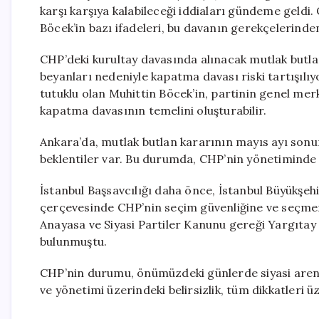
karşı karşıya kalabileceği iddiaları gündeme geldi.
Böcek’in bazı ifadeleri, bu davanın gerekçelerinden
CHP’deki kurultay davasında alınacak mutlak butlan
beyanları nedeniyle kapatma davası riski tartışıl
tutuklu olan Muhittin Böcek’in, partinin genel merk
kapatma davasının temelini oluşturabilir.
Ankara’da, mutlak butlan kararının mayıs ayı sonun
beklentiler var. Bu durumda, CHP’nin yönetiminde de
İstanbul Başsavcılığı daha önce, İstanbul Büyükşeh
çerçevesinde CHP’nin seçim güvenliğine ve seçmen
Anayasa ve Siyasi Partiler Kanunu gereği Yargıtay
bulunmuştu.
CHP’nin durumu, önümüzdeki günlerde siyasi arena
ve yönetimi üzerindeki belirsizlik, tüm dikkatleri ü