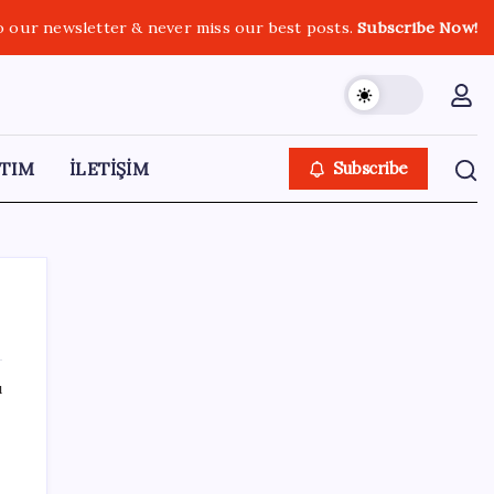
o our newsletter & never miss our best posts.
Subscribe Now!
TIM
İLETİŞİM
Subscribe
ı
SON YAZILAR
Dünyaca ünlü yatırımcı Micheal Burry’den
kıyamet senaryosu: Zirvedeki piyasalar