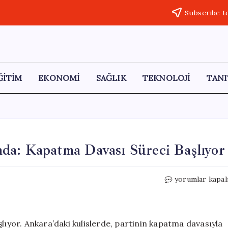
Subscribe t
ĞİTİM
EKONOMİ
SAĞLIK
TEKNOLOJİ
TANI
da: Kapatma Davası Süreci Başlıyor
CHP’nin
yorumlar kapal
Geleceği
Tehlike
Altında:
Kapatma
lıyor. Ankara’daki kulislerde, partinin kapatma davasıyla