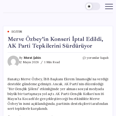
Skip
to
content
EĞITIM
Merve Özbey’in Konseri İptal Edildi,
AK Parti Tepkilerini Sürdürüyor
Merve
By
Murat Şahin
yorumlar kapalı
Özbey’in
12 Mayıs 2026
1 Min Read
Konseri
İptal
Edildi,
Sanatçı Merve Özbey, İBB Başkanı Ekrem İmamoğlu’na verdiği
AK
destekle gündeme gelmişti. Ancak, AK Parti’nin düzenlediği
Parti
Tepkilerini
“Bir Gençlik Şöleni” etkinliğinde yer alması sosyal medyada
Sürdürüyor
büyük bir tartışmaya yol açtı. AK Parti Gençlik Kolları’nın 16
için
Mayıs’ta Kocaeli’de gerçekleştireceği bu etkinlikte Merve
Özbey’in ismi açıklandığında, partinin destekçileri tarafından
sert tepkilerle karşılandı.