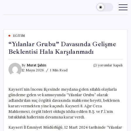
Skip
to
content
EĞITIM
“Yılanlar Grubu” Davasında Gelişme
Beklentisi Hala Karşılanmadı
“Yılanlar
By
Murat Şahin
yorumlar kapalı
Grubu”
12 Mayıs 2026
1 Min Read
Davasında
Gelişme
Beklentisi
Kayseri’nin İncesu ilçesinde meydana gelen silahlı olaylarla
Hala
gündeme gelen ve kamuoyunda “Yılanlar Grubu” olarak
Karşılanmadı
için
adlandırılan suç örgütü davasında mahkeme heyeti, beklenen
kararı vermekten yine kaçındı. Kayseri 8. Ağır Ceza
Mahkemesi, örgüt lideri olduğu iddia edilen B.Ş. ve F.İ.’nin
tutukluluk hallerinin devamına karar verdi.
Kayseri İl Emniyet Müdürlüğü, 12 Mart 2024 tarihinde “Yılanlar