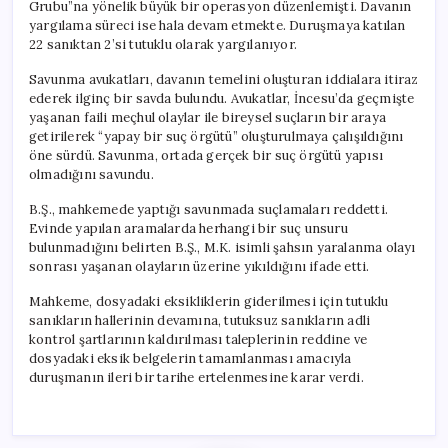
Grubu”na yönelik büyük bir operasyon düzenlemişti. Davanın
yargılama süreci ise hala devam etmekte. Duruşmaya katılan
22 sanıktan 2’si tutuklu olarak yargılanıyor.
Savunma avukatları, davanın temelini oluşturan iddialara itiraz
ederek ilginç bir savda bulundu. Avukatlar, İncesu’da geçmişte
yaşanan faili meçhul olaylar ile bireysel suçların bir araya
getirilerek “yapay bir suç örgütü” oluşturulmaya çalışıldığını
öne sürdü. Savunma, ortada gerçek bir suç örgütü yapısı
olmadığını savundu.
B.Ş., mahkemede yaptığı savunmada suçlamaları reddetti.
Evinde yapılan aramalarda herhangi bir suç unsuru
bulunmadığını belirten B.Ş., M.K. isimli şahsın yaralanma olayı
sonrası yaşanan olayların üzerine yıkıldığını ifade etti.
Mahkeme, dosyadaki eksikliklerin giderilmesi için tutuklu
sanıkların hallerinin devamına, tutuksuz sanıkların adli
kontrol şartlarının kaldırılması taleplerinin reddine ve
dosyadaki eksik belgelerin tamamlanması amacıyla
duruşmanın ileri bir tarihe ertelenmesine karar verdi.