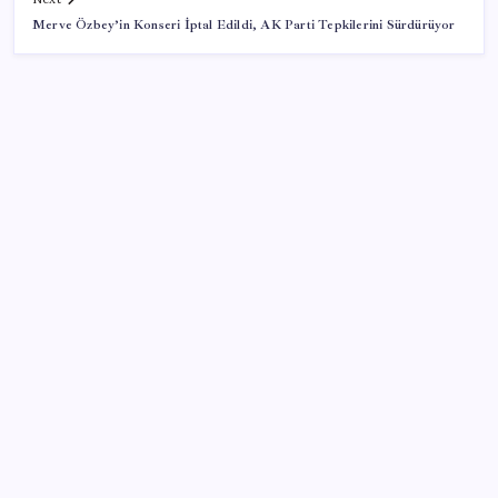
Merve Özbey’in Konseri İptal Edildi, AK Parti Tepkilerini Sürdürüyor
SON YAZILAR
Yandex AI Haritalara Geldi: Yapay Zeka Destekli Yeni
Dönem
Türkiye’de İnternet Kullanım Oranı Ne Durumda?
TÜİK Açıkladı!
Ford’dan Sıfır Araç Kampanyaları
Madenciler Meclis’e yürüyor