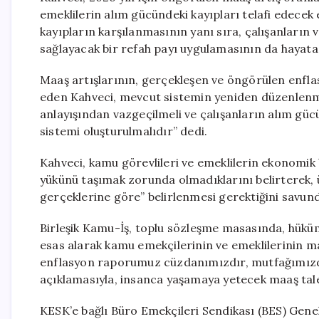
emeklilerin alım gücündeki kayıpları telafi edece
kayıpların karşılanmasının yanı sıra, çalışanları
sağlayacak bir refah payı uygulamasının da hayata g
Maaş artışlarının, gerçekleşen ve öngörülen enflas
eden Kahveci, mevcut sistemin yeniden düzenlenmes
anlayışından vazgeçilmeli ve çalışanların alım gü
sistemi oluşturulmalıdır” dedi.
Kahveci, kamu görevlileri ve emeklilerin ekonomik 
yükünü taşımak zorunda olmadıklarını belirterek, ü
gerçeklerine göre” belirlenmesi gerektiğini savun
Birleşik Kamu-İş, toplu sözleşme masasında, hükü
esas alarak kamu emekçilerinin ve emeklilerinin maa
enflasyon raporumuz cüzdanımızdır, mutfağımızdı
açıklamasıyla, insanca yaşamaya yetecek maaş tale
KESK’e bağlı Büro Emekçileri Sendikası (BES) Gene