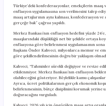
Türkiye’deki konfederasyonlar, emekçilerin maaş ve
enflasyon uygulamasına son verilmesini talep edi
maaş artışlarının aynı kalması, konfederasyon ve 
gerçeğe bak” çağrısı yapıldı.
Merkez Bankası’nın enflasyon hedefini yüzde 24’e,
maaşlarındaki düşüklüğü net bir şekilde ortaya ko
enflasyona göre belirlenmesi uygulamasının sona
Başkanı Önder Kahveci, milyonlarca memur ve eme
göre şekillendirilmesinin doğru bir yaklaşım olmadı
Kahveci, “Tahminler sürekli değişiyor ve revize edil
etkilenmiyor. Merkez Bankası’nın enflasyon beklen
olabileceğini gösteriyor. Böylelikle kamu çalışanlar
Ayrıca, ücret politikalarının gerçek ekonomik koşu
belirlenmesinin, bütçe disiplinini korumak yerine
doğuracağını vurguladı.
Kahveci, 2026 yılı için öngörülen maaş artış oranl