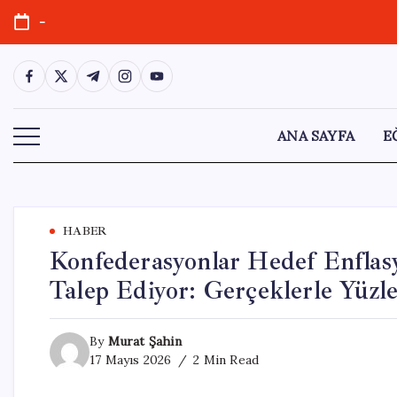
Skip
-
to
content
https://www.facebook.com/
https://twitter.com/
https://t.me/
https://www.instagram.com/
https://youtube.com/
ANA SAYFA
E
HABER
Konfederasyonlar Hedef Enflas
Talep Ediyor: Gerçeklerle Yüzle
By
Murat Şahin
17 Mayıs 2026
2 Min Read