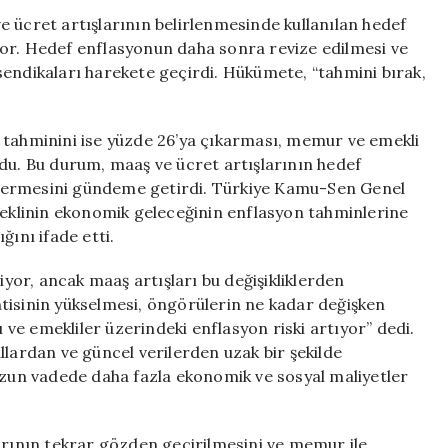
Son
 ücret artışlarının belirlenmesinde kullanılan hedef
Verilmesini
yor. Hedef enflasyonun daha sonra revize edilmesi ve
Talep
sendikaları harekete geçirdi. Hükümete, “tahmini bırak,
Ediyor:
Gerçeklerle
Yüzleşelim!
 tahminini ise yüzde 26’ya çıkarması, memur ve emekli
için
ydu. Bu durum, maaş ve ücret artışlarının hedef
 ermesini gündeme getirdi. Türkiye Kamu-Sen Genel
klinin ekonomik geleceğinin enflasyon tahminlerine
ğını ifade etti.
iyor, ancak maaş artışları bu değişikliklerden
tisinin yükselmesi, öngörülerin ne kadar değişken
ı ve emekliler üzerindeki enflasyon riski artıyor” dedi.
llardan ve güncel verilerden uzak bir şekilde
 uzun vadede daha fazla ekonomik ve sosyal maliyetler
arının tekrar gözden geçirilmesini ve memur ile