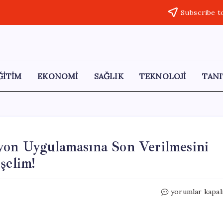
Subscribe t
ĞİTİM
EKONOMİ
SAĞLIK
TEKNOLOJİ
TANI
yon Uygulamasına Son Verilmesini
şelim!
Konfederasyon
yorumlar kapal
Hedef
Enflasyon
Uygulamasına