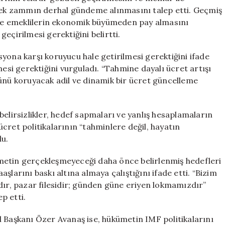
k ek zammın derhal gündeme alınmasını talep etti. Geçmiş
n ve emeklilerin ekonomik büyümeden pay almasını
eçirilmesi gerektiğini belirtti.
yona karşı koruyucu hale getirilmesi gerektiğini ifade
i gerektiğini vurguladı. “Tahmine dayalı ücret artışı
cünü koruyacak adil ve dinamik bir ücret güncelleme
belirsizlikler, hedef sapmaları ve yanlış hesaplamaların
cret politikalarının “tahminlere değil, hayatın
du.
metin gerçekleşmeyeceği daha önce belirlenmiş hedefleri
şlarını baskı altına almaya çalıştığını ifade etti. “Bizim
r, pazar filesidir; günden güne eriyen lokmamızdır”
p etti.
l Başkanı Özer Avanaş ise, hükümetin IMF politikalarını